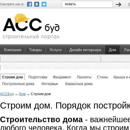
Смотрите нас в:
Компании
Товары
Услуги
Дизайн интерьера
Дом
Ла
Преимущества покупки проектов домов и коттеджей
Перевоплощен
Пультовая охрана квартир: преимущества такого метода защиты от в
Строим дом
Подготовка
Фундамент
Проекты
Стены
Крыша и 
Построенные дома
Интервью
Каркасные дома
АССБуд
→
Дом
→
Строим дом
Строим дом. Порядок построй
Строительство дома
- важнейшее
любого человека. Когда мы строим