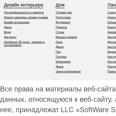
Дизайн интерьера
Дом
Ла
Последовательность ремонта
Строим дом
Стили
Ремонт квартиры своими руками
Подготовка
Проек
Дизайн интерьеров
Фундамент
Объек
Декор
Проекты
Благо
Мода
Стены
Дорож
Документ
Крыша и кровля
Бесед
Наливные 3D полы - красиво и
Окна
Детск
эксклюзивно!
Двери
Бассе
Пол
Водо
Потолок
Инстр
Инженерия
Расте
Декор
Расте
Энергосбережение
Парки
Все права на материалы веб-сайта 
данных, относящуюся к веб-сайту,
нее, принадлежат LLC «SoftWare S