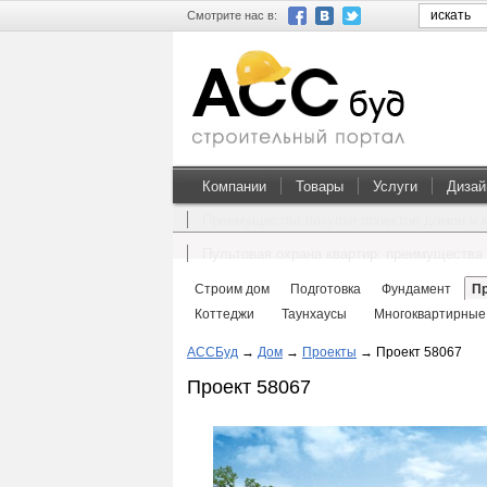
Смотрите нас в:
Компании
Товары
Услуги
Дизай
Преимущества покупки проектов домов и 
Пультовая охрана квартир: преимущества 
Строим дом
Подготовка
Фундамент
П
Коттеджи
Таунхаусы
Многоквартирные
АССБуд
→
Дом
→
Проекты
→
Проект 58067
Проект 58067