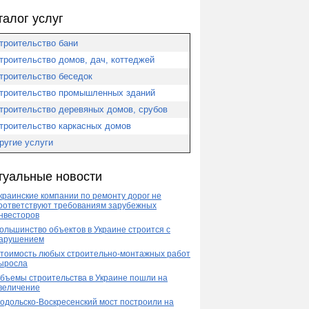
талог услуг
троительство бани
троительство домов, дач, коттеджей
троительство беседок
троительство промышленных зданий
троительство деревяных домов, срубов
троительство каркасных домов
ругие услуги
туальные новости
краинские компании по ремонту дорог не
оответствуют требованиям зарубежных
нвесторов
ольшинство объектов в Украине строится с
арушением
тоимость любых строительно-монтажных работ
ыросла
бъемы строительства в Украине пошли на
величение
одольско-Воскресенский мост построили на