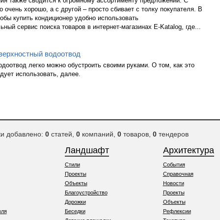
ия также сводится к огромному ассортименту предложений. С
о очень хорошо, а с другой – просто сбивает с толку покупателя. В
тобы купить кондиционер удобно использовать
ный сервис поиска товаров в интернет-магазинах E-Katalog, где...
оверхностный водоотвод
доотвод легко можно обустроить своими руками. О том, как это
едует использовать, далее.
ки добавлено:
0
статей,
0
компаний,
0
товаров,
0
тендеров
Ландшафт
Архитектура
Стили
События
Проекты
Справочная
Объекты
Новости
Благоустройство
Проекты
Дорожки
Объекты
вля
Беседки
Рефлексии