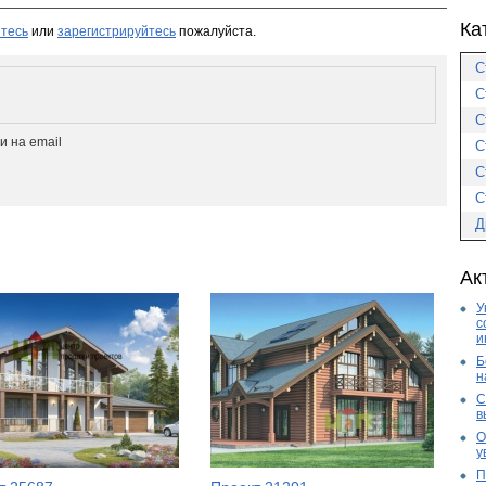
Ка
тесь
или
зарегистрируйтесь
пожалуйста.
С
С
С
 на email
С
С
С
Д
Ак
У
с
и
Б
н
С
в
О
у
П