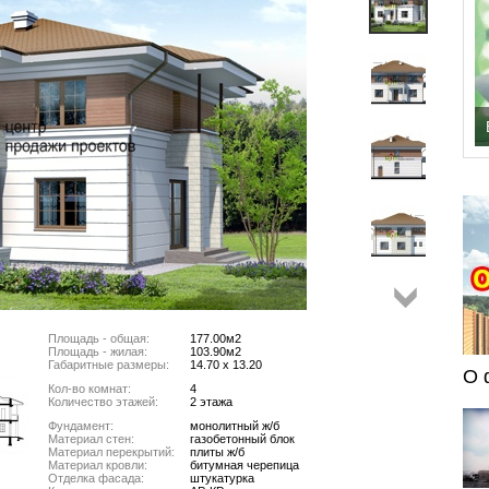
Площадь - общая:
177.00м2
Площадь - жилая:
103.90м2
Габаритные размеры:
14.70 х 13.20
О 
Кол-во комнат:
4
Количество этажей:
2 этажа
Фундамент:
монолитный ж/б
Материал стен:
газобетонный блок
Материал перекрытий:
плиты ж/б
Материал кровли:
битумная черепица
Отделка фасада:
штукатурка