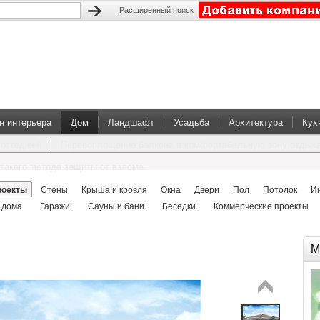
Расширенный поиск
н интерьера
Дом
Ландшафт
Усадьба
Архитектура
Кух
коттеджей
Перевоплощение балкона в комфортабельную зону отдых
такого метода защиты от взлома
роекты
Стены
Крыша и кровля
Окна
Двери
Пол
Потолок
И
 дома
Гаражи
Сауны и бани
Беседки
Коммерческие проекты
М