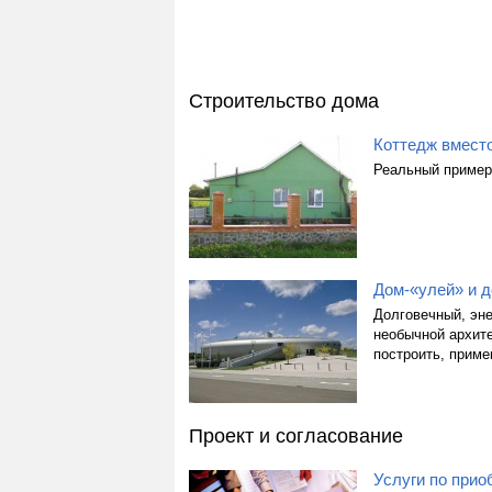
Строительство дома
Коттедж вместо
Реальный пример
Дом-«улей» и 
Долговечный, эн
необычной архит
построить, прим
Проект и согласование
Услуги по прио