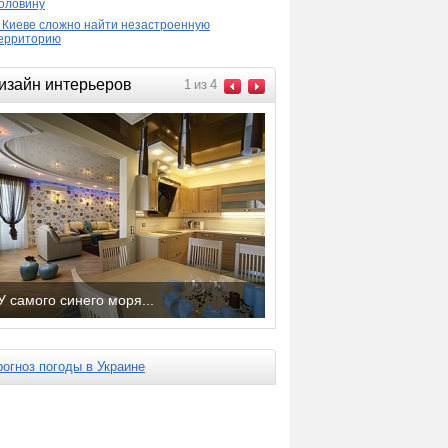
оловину
 Киеве сложно найти незастроенную
ерриторию
изайн интерьеров
1
из
4
У самого синего моря...
рогноз погоды в Украине