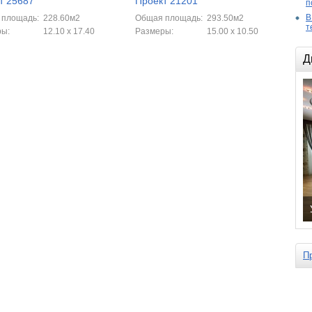
т 25687
Проект 21201
п
В
 площадь:
228.60м2
Общая площадь:
293.50м2
т
ры:
12.10 х 17.40
Размеры:
15.00 x 10.50
Д
П