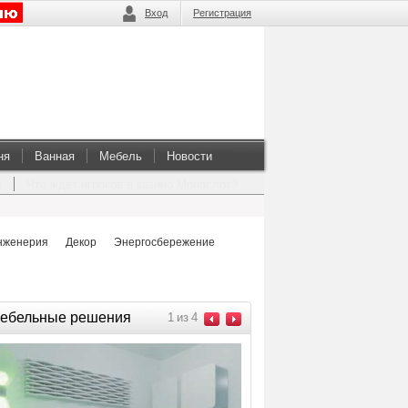
Вход
Регистрация
ня
Ванная
Мебель
Новости
а
Что ждет игроков в казино Монослот?
нженерия
Декор
Энергосбережение
ебельные решения
1
из
4