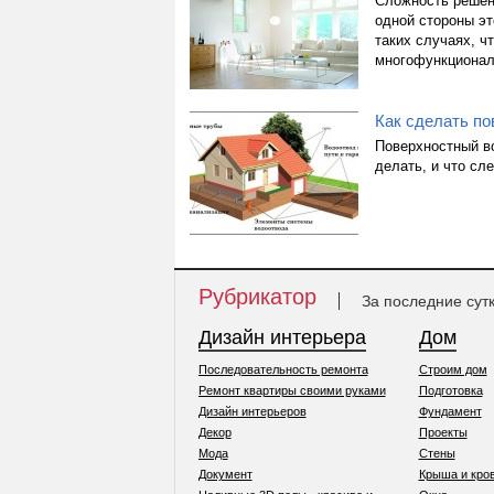
Сложность решен
одной стороны эт
таких случаях, ч
многофункциональ
Как сделать п
Поверхностный во
делать, и что сл
Рубрикатор
За последние сут
Дизайн интерьера
Дом
Последовательность ремонта
Строим дом
Ремонт квартиры своими руками
Подготовка
Дизайн интерьеров
Фундамент
Декор
Проекты
Мода
Стены
Документ
Крыша и кро