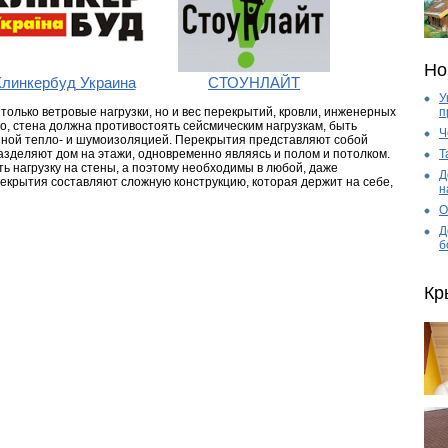
Но
Клинкербуд Украина
СТОУНЛАЙТ
У
п
олько ветровые нагрузки, но и вес перекрытий, кровли, инженерных
го, стена должна противостоять сейсмическим нагрузкам, быть
Ч
енной тепло- и шумоизоляцией. Перекрытия представляют собой
Т
азделяют дом на этажи, одновременно являясь и полом и потолком.
 нагрузку на стены, а поэтому необходимы в любой, даже
Д
екрытия составляют сложную конструкцию, которая держит на себе,
н
О
Д
б
Кр