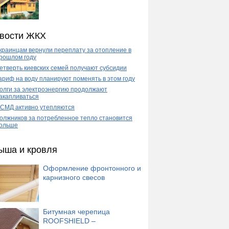
вости ЖКХ
краинцам вернули переплату за отопление в
рошлом году
етверть киевских семей получают субсидии
ариф на воду планируют поменять в этом году
олги за электроэнергию продолжают
акапливаться
СМД активно утепляются
олжников за потребленное тепло становится
ольше
ыша и кровля
Оформление фронтонного и
карнизного свесов
Битумная черепица
ROOFSHIELD –