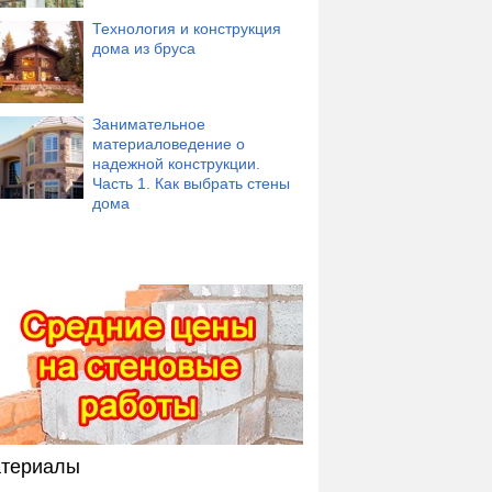
Технология и конструкция
дома из бруса
Занимательное
материаловедение о
надежной конструкции.
Часть 1. Как выбрать стены
дома
ическая плитка,
Кладка кирпича. Методы
Базальтовая вата как
мущества перед
универсальный
ими материалами
утеплитель
териалы