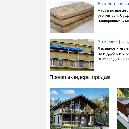
Базальтовая ва
Чтобы во время з
утеплиться. Сущ
проверенных счит
Значение фаса
Фасадное утеплен
но и удобный сп
этом средства на
Проекты-лидеры продаж