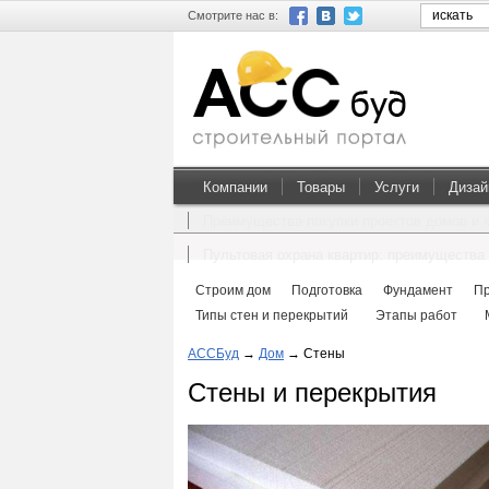
Смотрите нас в:
Компании
Товары
Услуги
Дизай
Преимущества покупки проектов домов и 
Пультовая охрана квартир: преимущества 
Строим дом
Подготовка
Фундамент
П
Типы стен и перекрытий
Этапы работ
АССБуд
→
Дом
→
Стены
Стены и перекрытия