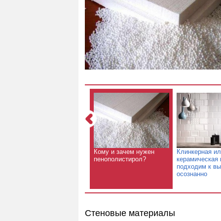
Кому и зачем нужен
Клинкерная и
пенополистирол?
керамическая 
подходим к в
осознанно
Стеновые материалы