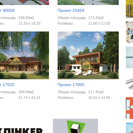
т 90008
Проект 25459
 площадь:
299.60м2
Общая площадь:
173.30м2
ры:
15.20 x 19.20
Размеры:
12.80 x 12.00
т 17025
Проект 17005
 площадь:
209.99м2
Общая площадь:
217.45м2
ры:
21.74 x 15.24
Размеры:
18.02 x 14.90