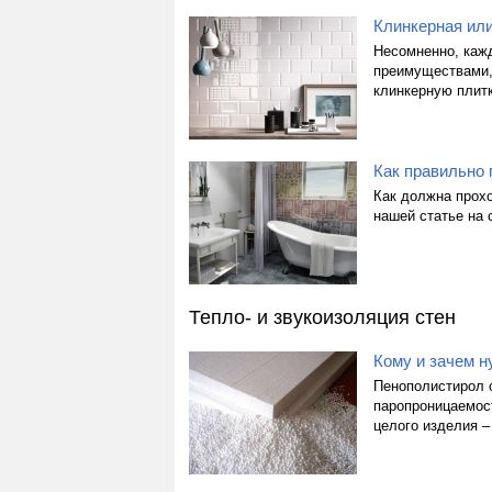
Клинкерная или
Несомненно, кажд
преимуществами,
клинкерную плит
Как правильно 
Как должна прохо
нашей статье на 
Тепло- и звукоизоляция стен
Кому и зачем 
Пенополистирол о
паропроницаемост
целого изделия –