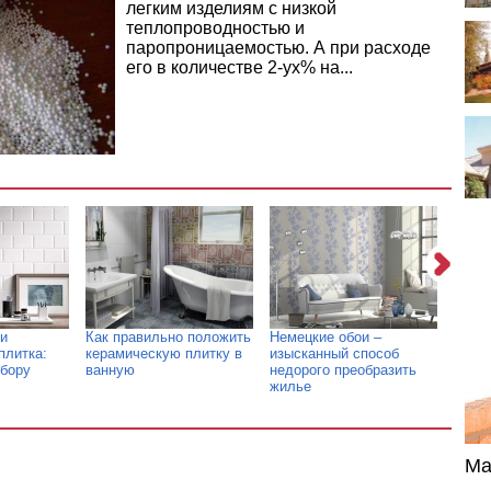
легким изделиям с низкой
теплопроводностью и
паропроницаемостью. А при расходе
его в количестве 2-ух% на...
ли
Как правильно положить
Немецкие обои –
Керам
плитка:
керамическую плитку в
изысканный способ
преи
ыбору
ванную
недорого преобразить
друг
жилье
Ма