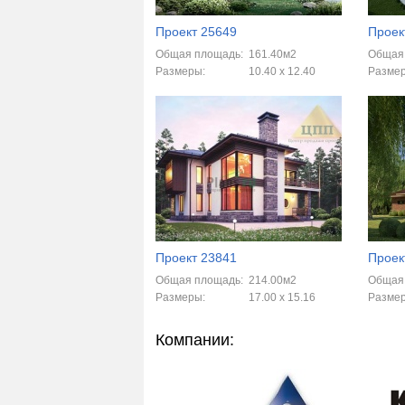
Проект 25649
Проек
Общая площадь:
161.40м2
Общая
Размеры:
10.40 x 12.40
Разме
Проект 23841
Проек
Общая площадь:
214.00м2
Общая
Размеры:
17.00 x 15.16
Разме
Компании: