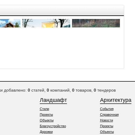
м
Креативные дома из
Поризованные блоки
кирпича
ки добавлено:
0
статей,
0
компаний,
0
товаров,
0
тендеров
Ландшафт
Архитектура
Стили
События
Проекты
Справочная
Объекты
Новости
Благоустройство
Проекты
Дорожки
Объекты