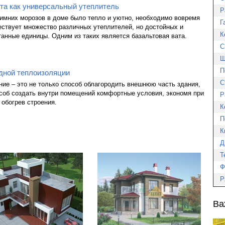
та как универсальный утеплитель
Р
имних морозов в доме было тепло и уютно, необходимо вовремя
Г
ествует множество различных утеплителей, но достойных и
К
анные единицы. Одним из таких является базальтовая вата.
С
Ш
П
дной теплоизоляции
С
ие – это не только способ облагородить внешнюю часть здания,
особ создать внутри помещений комфортные условия, экономя при
Р
 обогрев строения.
К
П
К
Д
Т
Ф
Р
Ва