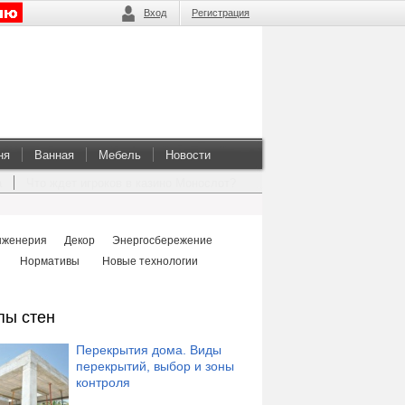
Вход
Регистрация
ня
Ванная
Мебель
Новости
а
Что ждет игроков в казино Монослот?
нженерия
Декор
Энергосбережение
Нормативы
Новые технологии
пы стен
Перекрытия дома. Виды
перекрытий, выбор и зоны
контроля