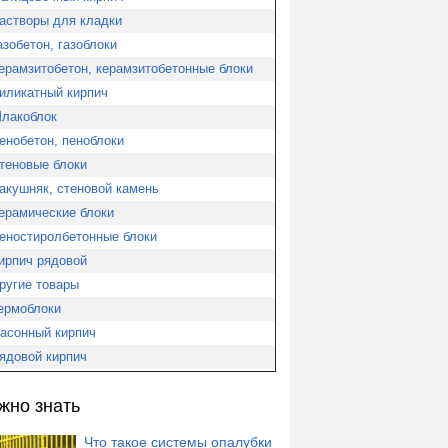
астворы для кладки
азобетон, газоблоки
ерамзитобетон, керамзитобетонные блоки
иликатный кирпич
лакоблок
енобетон, пеноблоки
теновые блоки
акушняк, стеновой камень
ерамические блоки
еностиролбетонные блоки
ирпич рядовой
ругие товары
ермоблоки
асонный кирпич
ядовой кирпич
жно знать
Что такое системы опалубки