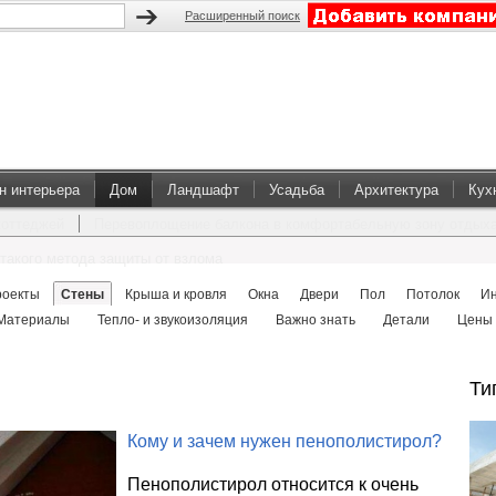
Расширенный поиск
н интерьера
Дом
Ландшафт
Усадьба
Архитектура
Кух
коттеджей
Перевоплощение балкона в комфортабельную зону отдых
такого метода защиты от взлома
роекты
Стены
Крыша и кровля
Окна
Двери
Пол
Потолок
И
Материалы
Тепло- и звукоизоляция
Важно знать
Детали
Цены
Ти
Кому и зачем нужен пенополистирол?
Пенополистирол относится к очень