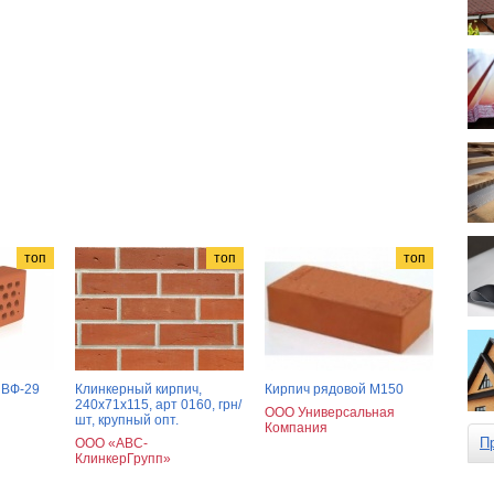
топ
топ
топ
 ВФ-29
Клинкерный кирпич,
Кирпич рядовой М150
240х71х115, арт 0160, грн/
ООО Универсальная
шт, крупный опт.
Компания
П
ООО «АВС-
КлинкерГрупп»