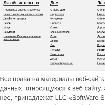
Дизайн интерьера
Дом
Ла
Последовательность ремонта
Строим дом
Стили
Ремонт квартиры своими руками
Подготовка
Проек
Дизайн интерьеров
Фундамент
Объек
Декор
Проекты
Благо
Мода
Стены
Дорож
Документ
Крыша и кровля
Бесед
Наливные 3D полы - красиво и
Окна
Детск
эксклюзивно!
Двери
Бассе
Пол
Водо
Потолок
Инстр
Инженерия
Расте
Декор
Расте
Энергосбережение
Парки
Все права на материалы веб-сайта 
данных, относящуюся к веб-сайту,
нее, принадлежат LLC «SoftWare S