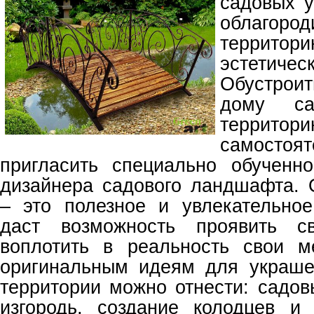
садовых у
облаго
территор
эстетиче
Обустрои
дому с
терри
самост
пригласить специально обученн
дизайнера садового ландшафта. 
– это полезное и увлекательное
даст возможность проявить 
воплотить в реальность свои м
оригинальным идеям для украше
территории можно отнести: садов
изгородь, создание колодцев и