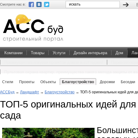
Смотрите нас в:
Компании
Товары
Услуги
Дизайн интерьера
Дом
Ла
Преимущества покупки проектов домов и коттеджей
Перевоплощен
Пультовая охрана квартир: преимущества такого метода защиты от в
Стили
Проекты
Объекты
Благоустройство
Дорожки
Беседки
АССБуд
→
Ландшафт
→
Благоустройство
→
ТОП-5 оригинальных идей для д
ТОП-5 оригинальных идей для
сада
Большин