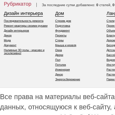
Рубрикатор
За последние сутки добавлено:
0
статей,
0
Дизайн интерьера
Дом
Ла
Последовательность ремонта
Строим дом
Стили
Ремонт квартиры своими руками
Подготовка
Проек
Дизайн интерьеров
Фундамент
Объек
Декор
Проекты
Благо
Мода
Стены
Дорож
Документ
Крыша и кровля
Бесед
Наливные 3D полы - красиво и
Окна
Детск
эксклюзивно!
Двери
Бассе
Пол
Водо
Потолок
Инстр
Инженерия
Расте
Декор
Расте
Энергосбережение
Парки
Все права на материалы веб-сайта 
данных, относящуюся к веб-сайту,