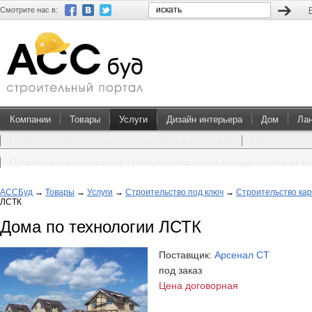
Смотрите нас в:
Компании
Товары
Услуги
Дизайн интерьера
Дом
Ла
Преимущества покупки проектов домов и коттеджей
Перевоплощен
Пультовая охрана квартир: преимущества такого метода защиты от в
АССБуд
→
Товары
→
Услуги
→
Строительство под ключ
→
Строительство ка
ЛСТК
Дома по технологии ЛСТК
Поставщик:
Арсенал СТ
под заказ
Цена договорная