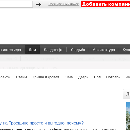
Расширенный поиск
н интерьера
Дом
Ландшафт
Усадьба
Архитектура
Кух
коттеджей
Перевоплощение балкона в комфортабельную зону отдых
такого метода защиты от взлома
роекты
Стены
Крыша и кровля
Окна
Двери
Пол
Потолок
Ин
Л
у на Троещине просто и выгодно: почему?
ценно развита по наличию инфраструктуры: здесь есть и школы,