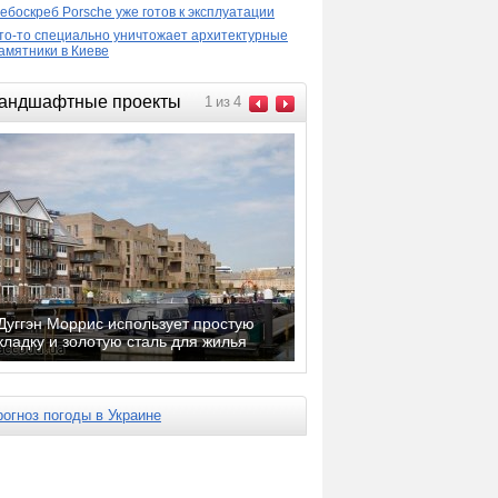
ебоскреб Porsche уже готов к эксплуатации
то-то специально уничтожает архитектурные
амятники в Киеве
андшафтные проекты
1
из
4
Дуггэн Моррис использует простую
кладку и золотую сталь для жилья
рогноз погоды в Украине