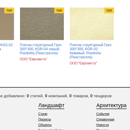
топ
топ
топ
 KGS-02
Плитка структурный Грес
Плитка структурный Грес
a
300*300, KGR-04 серый,
300*300, KGR-02
Piastrella (Пиастрелла)
бежевый, Piastrella
(Пиастрелла)
ООО "Евромета"
ООО "Евромета"
ки добавлено:
0
статей,
0
компаний,
0
товаров,
0
тендеров
Ландшафт
Архитектура
Стили
События
Проекты
Справочная
Объекты
Новости