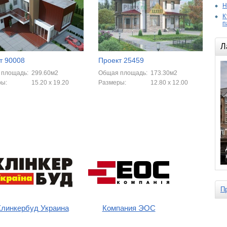
Н
К
п
Л
т 90008
Проект 25459
 площадь:
299.60м2
Общая площадь:
173.30м2
ры:
15.20 x 19.20
Размеры:
12.80 x 12.00
П
Клинкербуд Украина
Компания ЭОС