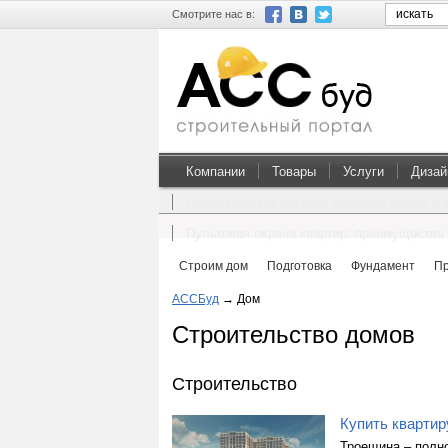
Смотрите нас в:
Компании
Товары
Услуги
Дизай
Преимущества покупки проектов домов и 
Пультовая охрана квартир: преимущества 
Строим дом
Подготовка
Фундамент
П
АССБуд
→
Дом
Строительство домов
Строительство
Купить квартир
Троещина – полно