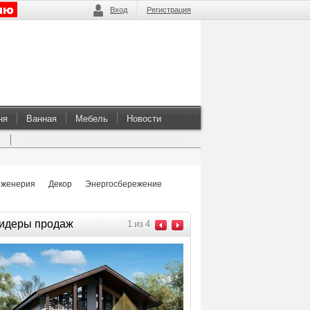
Вход
Регистрация
ня
Ванная
Мебель
Новости
а
Что ждет игроков в казино Монослот?
женерия
Декор
Энергосбережение
идеры продаж
1
из
4