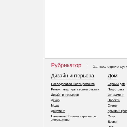
Рубрикатор
За последние сут
Дизайн интерьера
Дом
Последовательность ремонта
Строим дом
Ремонт квартиры своими руками
Подготовка
Дизайн интерьеров
Фундамент
Декор
Проекты
Мода
Стены
Документ
Крыша и кро
Наливные 3D полы - красиво и
Окна
эксклюзивно!
Двери