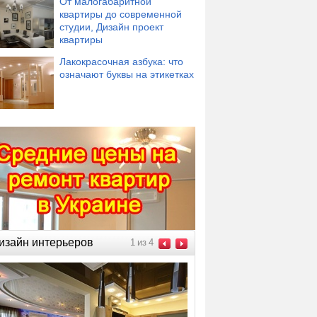
От малогабаритной
квартиры до современной
студии, Дизайн проект
квартиры
Лакокрасочная азбука: что
означают буквы на этикетках
изайн интерьеров
1
из
4