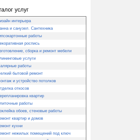
талог услуг
изайн интерьера
анна и санузел. Сантехника
ипсокартонные работы
екоративная роспись
зготовление, сборка и ремонт мебели
лининговые услуги
алярные работы
елкий бытовой ремонт
онтаж и устройство потолков
тделка откосов
ерепланировка квартир
литочные работы
оклейка обоев, стеновые работы
емонт квартир и домов
емонт кухни
емонт нежилых помещений под ключ