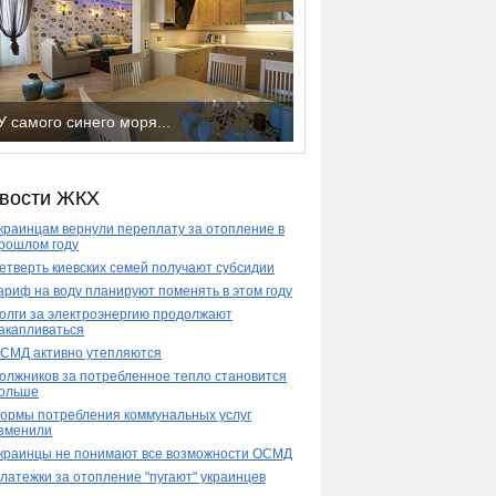
У самого синего моря...
вости ЖКХ
краинцам вернули переплату за отопление в
рошлом году
етверть киевских семей получают субсидии
ариф на воду планируют поменять в этом году
олги за электроэнергию продолжают
акапливаться
СМД активно утепляются
олжников за потребленное тепло становится
ольше
ормы потребления коммунальных услуг
зменили
краинцы не понимают все возможности ОСМД
латежки за отопление "пугают" украинцев