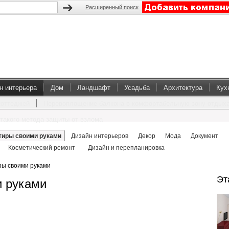
Расширенный поиск
н интерьера
Дом
Ландшафт
Усадьба
Архитектура
Кух
коттеджей
Перевоплощение балкона в комфортабельную зону отдых
такого метода защиты от взлома
тиры своими руками
Дизайн интерьеров
Декор
Мода
Документ
Косметический ремонт
Дизайн и перепланировка
ры своими руками
Эт
и руками