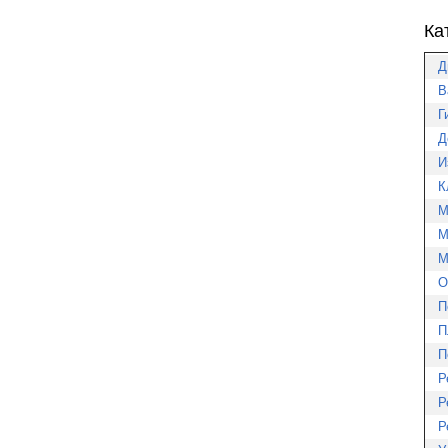
Ка
Д
В
Г
Д
И
К
М
М
М
О
П
П
П
Р
Р
Р