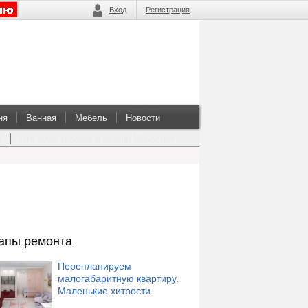
Вход
Регистрация
ня
Ванная
Мебель
Новости
а
Что ждет игроков в казино Монослот?
апы ремонта
Перепланируем
малогабаритную квартиру.
Маленькие хитрости.