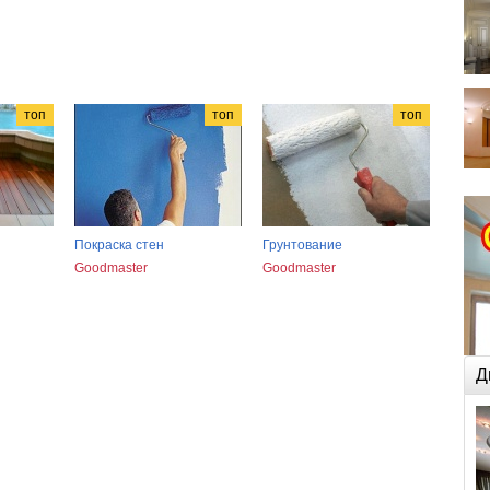
топ
топ
топ
Покраска стен
Грунтование
Goodmaster
Goodmaster
Д