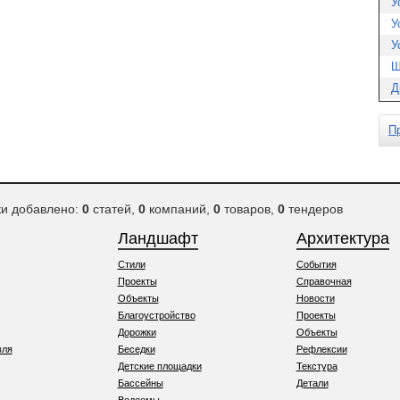
У
У
У
Ш
Д
П
ки добавлено:
0
статей,
0
компаний,
0
товаров,
0
тендеров
Ландшафт
Архитектура
Стили
События
Проекты
Справочная
Объекты
Новости
Благоустройство
Проекты
Дорожки
Объекты
вля
Беседки
Рефлексии
Детские площадки
Текстура
Бассейны
Детали