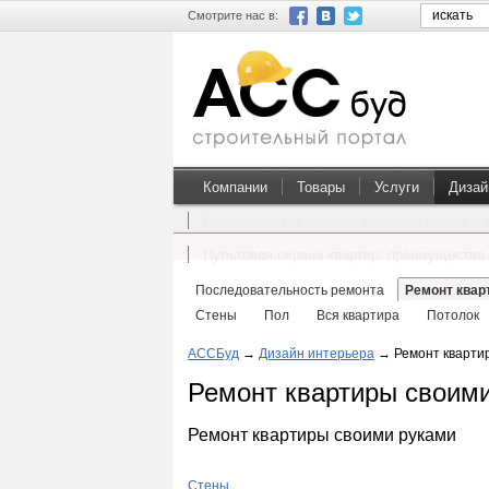
Смотрите нас в:
Компании
Товары
Услуги
Дизай
Преимущества покупки проектов домов и 
Пультовая охрана квартир: преимущества 
Последовательность ремонта
Ремонт квар
Стены
Пол
Вся квартира
Потолок
АССБуд
→
Дизайн интерьера
→
Ремонт кварти
Ремонт квартиры своим
Ремонт квартиры своими руками
Стены