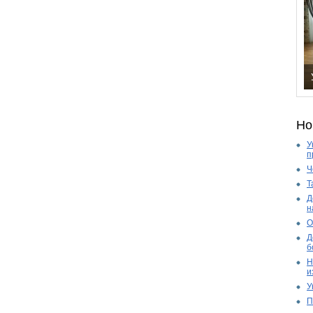
Но
У
п
Ч
Т
Д
н
О
Д
б
Н
и
У
П