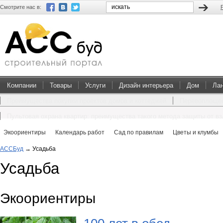
Смотрите нас в:
Компании
Товары
Услуги
Дизайн интерьера
Дом
Ла
Преимущества покупки проектов домов и коттеджей
Перевоплощен
Пультовая охрана квартир: преимущества такого метода защиты от в
Экоориентиры
Календарь работ
Сад по правилам
Цветы и клумбы
АССБуд
→
Усадьба
Усадьба
Экоориентиры