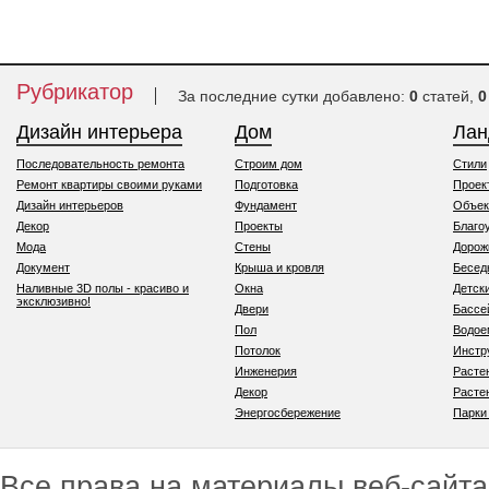
Рубрикатор
За последние сутки добавлено:
0
статей,
0
Дизайн интерьера
Дом
Ла
Последовательность ремонта
Строим дом
Стили
Ремонт квартиры своими руками
Подготовка
Проек
Дизайн интерьеров
Фундамент
Объек
Декор
Проекты
Благо
Мода
Стены
Дорож
Документ
Крыша и кровля
Бесед
Наливные 3D полы - красиво и
Окна
Детск
эксклюзивно!
Двери
Бассе
Пол
Водо
Потолок
Инстр
Инженерия
Расте
Декор
Расте
Энергосбережение
Парки
Все права на материалы веб-сайта 