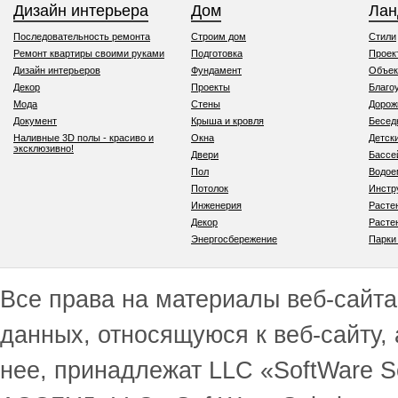
Дизайн интерьера
Дом
Ла
Последовательность ремонта
Строим дом
Стили
Ремонт квартиры своими руками
Подготовка
Проек
Дизайн интерьеров
Фундамент
Объек
Декор
Проекты
Благо
Мода
Стены
Дорож
Документ
Крыша и кровля
Бесед
Наливные 3D полы - красиво и
Окна
Детск
эксклюзивно!
Двери
Бассе
Пол
Водо
Потолок
Инстр
Инженерия
Расте
Декор
Расте
Энергосбережение
Парки
Все права на материалы веб-сайта 
данных, относящуюся к веб-сайту,
нее, принадлежат LLC «SoftWare S