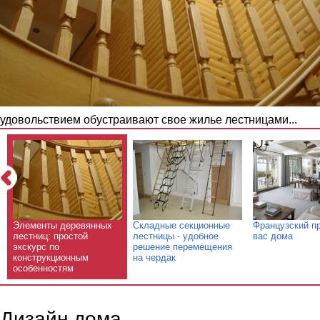
удовольствием обустраивают свое жилье лестницами...
Элементы деревянных
Складные секционные
Французский п
лестниц: простой
лестницы - удобное
вас дома
экскурс по
решение перемещения
конструкционным
на чердак
особенностям
Дизайн дома