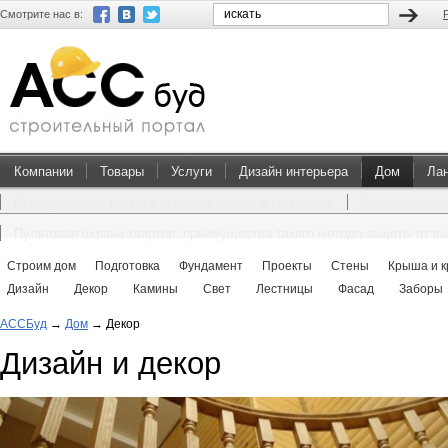
Смотрите нас в:
Компании
Товары
Услуги
Дизайн интерьера
Дом
Ла
Преимущества покупки проектов домов и коттеджей
Перевоплощен
Пультовая охрана квартир: преимущества такого метода защиты от в
Строим дом
Подготовка
Фундамент
Проекты
Стены
Крыша и к
Дизайн
Декор
Камины
Свет
Лестницы
Фасад
Заборы
АССБуд
→
Дом
→
Декор
Дизайн и декор