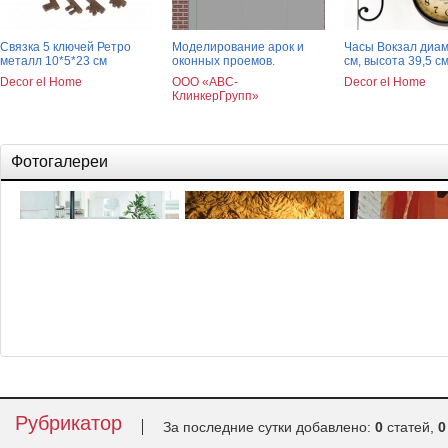
Связка 5 ключей Ретро
Моделирование арок и
Часы Вокзал диам
металл 10*5*23 см
оконных проемов.
см, высота 39,5 с
Decor el Home
ООО «АВС-
Decor el Home
КлинкерГрупп»
Фотогалереи
Различные дизайны
Декоративная штукатурка
Дизайн дома
каминов
творит чудеса
Рубрикатор
За последние сутки добавлено:
0
статей,
0