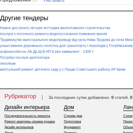
(0)
Участвовать
Другие тендеры
Нужно достроить четыре коттеджа малоэтажного строительства.
послуги з поточного ремонту водопостачання пожежних кранів
"Будівництво магістрального водопроводу від села Нива-Трудова до села Миха
улаштування дорожнього полотна для транспорту і пішоходів у Голубівському 
асфальтобетон АБ.Др.Щ.В.НП.ІI або еквівалент - 1300 т
Потрібні послуги архітектора
лінолеум
капітальний ремонт дитячого саду у с.Пруди Советського району АР Крим
Рубрикатор
За последние сутки добавлено:
0
статей,
0
Дизайн интерьера
Дом
Ла
Последовательность ремонта
Строим дом
Стили
Ремонт квартиры своими руками
Подготовка
Проек
Дизайн интерьеров
Фундамент
Объек
Декор
Проекты
Благо