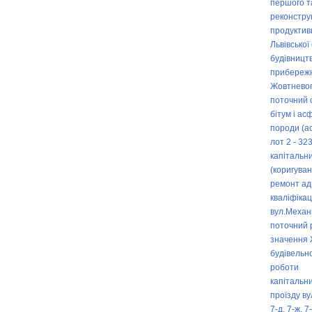
першого та
реконстру
продуктив
Львівської
будівницт
прибережн
Жовтневого
поточний 
бітум і ас
породи (ас
лот 2 - 32
капітальни
(коригуван
ремонт адм
кваліфікац
вул.Механі
поточний 
значення 
будівельн
роботи
капітальн
проїзду вул.
7-д, 7-ж, 7-