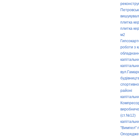
реконструк
Петровськ
вишукувал
плитка кер
плитка кер
м2
Гипсокарт
роботи з к
обладнанн
капітальн
капітальн
вул.Гамар
будівницт
спортивног
районі
капітальн
Компресорн
виробничо
(ст.№12)
капітальн
"Вимпел" п
Опоряджен