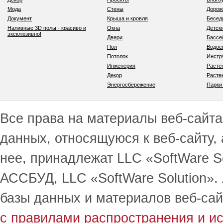
Мода
Стены
Дорож
Документ
Крыша и кровля
Бесед
Наливные 3D полы - красиво и
Окна
Детск
эксклюзивно!
Двери
Бассе
Пол
Водо
Потолок
Инстр
Инженерия
Расте
Декор
Расте
Энергосбережение
Парки
Все права на материалы веб-сайта 
данных, относящуюся к веб-сайту,
нее, принадлежат LLC «SoftWare S
АССБУД, LLC «SoftWare Solution».
базы данных и материалов веб-сай
с правилами распространения и и