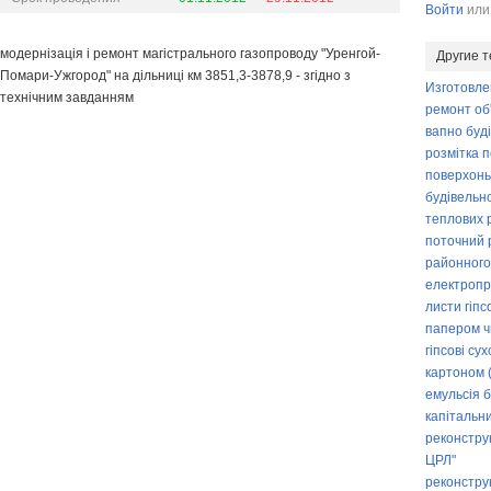
Войти
ил
модернізація і ремонт магістрального газопроводу "Уренгой-
Другие 
Помари-Ужгород" на дільниці км 3851,3-3878,9 - згідно з
Изготовле
технічним завданням
ремонт об
вапно буді
розмітка п
поверхонь
будівельно
теплових 
поточний 
районного 
електропр
листи гіпс
папером чи
гіпсові су
картоном (в
емульсія б
капітальн
реконструк
ЦРЛ"
реконстру