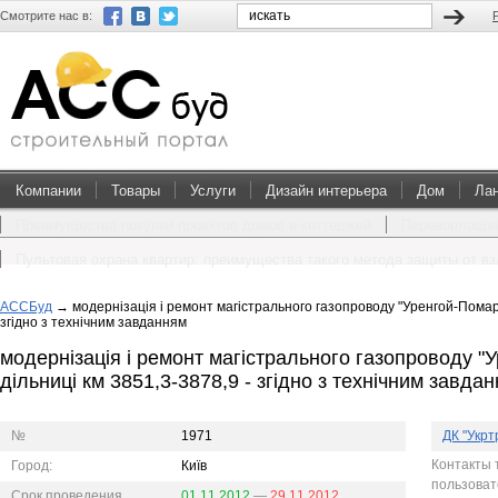
Смотрите нас в:
Компании
Товары
Услуги
Дизайн интерьера
Дом
Ла
Преимущества покупки проектов домов и коттеджей
Перевоплощен
Пультовая охрана квартир: преимущества такого метода защиты от в
АССБуд
→
модернізація і ремонт магістрального газопроводу "Уренгой-Помари
згідно з технічним завданням
модернізація і ремонт магістрального газопроводу 
дільниці км 3851,3-3878,9 - згідно з технічним завда
№
1971
ДК "Укрт
Контакты 
Город:
Київ
пользова
Срок проведения
01.11.2012
—
29.11.2012