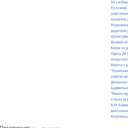
54 у м.Ви
Поточний 
освітленн
значення 
Розроблен
додаткові 
проектува
Великої кі
Києва на д
Одеса (М-
опори кон
Роботи з 
"Луганськ
озмітка а
Дніпропет
Будівельн
“Реконстру
ствола №1
В.М. Бажа
капітальн
Козятинсь
Предложения