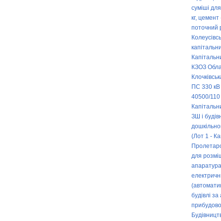
суміші для
кг, цемент 
поточний 
Колеусівсь
капітальни
Капітальн
КЗОЗ Обла
Клочківськ
ПС 330 кВ 
40500/110 
Капітальн
ЗШ і буді
дошкільно
(Лот 1 - К
Пролетарс
для розмі
апаратура
електрични
(автоматик
будівлі за
прибудово
Будівницт