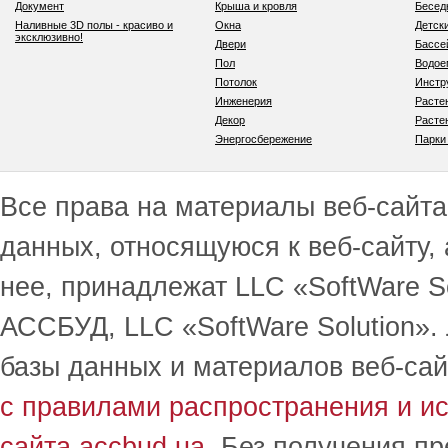
Документ
Крыша и кровля
Бесед
Наливные 3D полы - красиво и
Окна
Детск
эксклюзивно!
Двери
Бассе
Пол
Водо
Потолок
Инстр
Инженерия
Расте
Декор
Расте
Энергосбережение
Парки
Все права на материалы веб-сайта 
данных, относящуюся к веб-сайту,
нее, принадлежат LLC «SoftWare S
АССБУД, LLC «SoftWare Solution».
базы данных и материалов веб-сай
с правилами распространения и и
сайта accbud.ua
. Без получения п