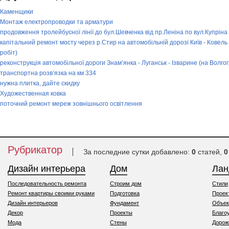
Каменщики
Монтаж електропроводки та арматури
продовження тролейбусної лінії до бул.Шевченка від пр.Леніна по вул.Купріна
капітальний ремонт мосту через р.Стир на автомобільній дорозі Київ - Ковель
робіт)
реконструкція автомобільної дороги Знам’янка - Луганськ - Ізварине (на Волго
транспортна розв’язка на км 334
нужна плитка, дайте скидку
Художественная ковка
поточний ремонт мереж зовнішнього освітлення
Рубрикатор
За последние сутки добавлено:
0
статей,
0
Дизайн интерьера
Дом
Ла
Последовательность ремонта
Строим дом
Стили
Ремонт квартиры своими руками
Подготовка
Проек
Дизайн интерьеров
Фундамент
Объек
Декор
Проекты
Благо
Мода
Стены
Дорож