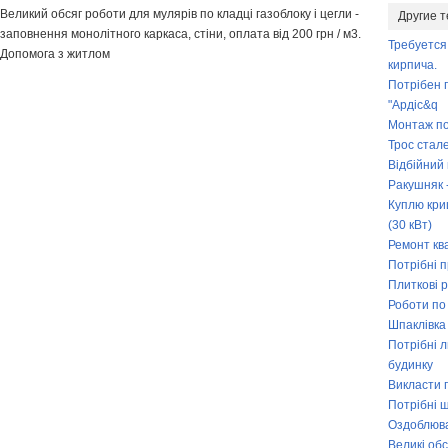
Великий обсяг роботи для мулярів по кладці газоблоку і цегли -
Другие 
заповнення монолітного каркаса, стіни, оплата від 200 грн / м3.
Требуется
Допомога з житлом
кирпича.
Потрібен 
"Ардіс&q
Монтаж по
Трос стале
Відбійний
Ракушняк 
Куплю кри
(30 кВт)
Ремонт кв
Потрібні п
Плиткові 
Роботи по
Шпаклівка
Потрібні 
будинку
Викласти п
Потрібні 
Оздоблюва
Великі обс