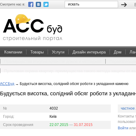
Смотрите нас в:
Компании
Товары
Услуги
Дизайн интерьера
Дом
Ла
Преимущества покупки проектов домов и коттеджей
Перевоплощен
Пультовая охрана квартир: преимущества такого метода защиты от в
АССБуд
→
Будується висотка, солідний обсяг роботи з укладання каменю
Будується висотка, солідний обсяг роботи з уклада
№
4032
частное
Контакты 
Город:
Київ
пользова
Срок проведения
22.07.2015
—
31.07.2015
Войти
ил