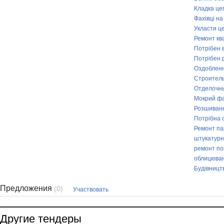
Кладка це
Фахівці н
Укласти ц
Ремонт кв
Потрібен 
Потрібен 
Оздобленн
Строитель
Отделочн
Мокрий ф
Розшиванн
Потрібна 
Ремонт па
штукатурн
ремонт пок
облицюван
Будівницт
Предложения
(0)
Участвовать
Другие тендеры