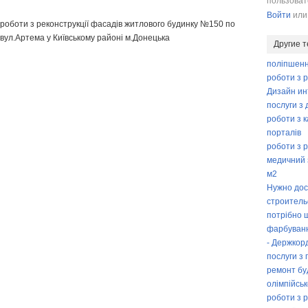
пользова
Войти
ил
роботи з реконструкції фасадів житлового будинку №150 по
вул.Артема у Київському районі м.Донецька
Другие 
поліпшенн
роботи з р
Дизайн ин
послуги з
роботи з 
порталів
роботи з р
медичний з
м2
Нужно дос
строитель
потрібно 
фарбуванн
- Держкор
послуги з 
ремонт бу
олімпійськ
роботи з р