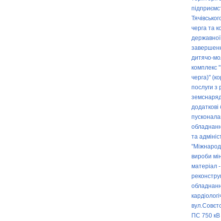
підприємс
Тячівськог
черга та 
державної
завершенн
дитячо-мо
комплекс 
черга)" (к
послуги з
земснаря
додаткові
пусконала
обладнання
та адмініс
"Міжнарод
вироби мін
матеріал -
реконструк
обладнанн
кардіологі
вул.Совєтс
ПС 750 кВ