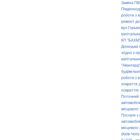
Заміна ПВ
Південнод
роботи з к
ремонт до
вул.Горько
капітальни
КП "БАХМУ
Донецька о
згідно з п
капітальн
"Авангард"
будівельн
роботи з 
покриття д
покриття)
Поточний 
автомобіл
місцевого
Послуги з
автомобіл
місцевого
(Київ-Чоп)