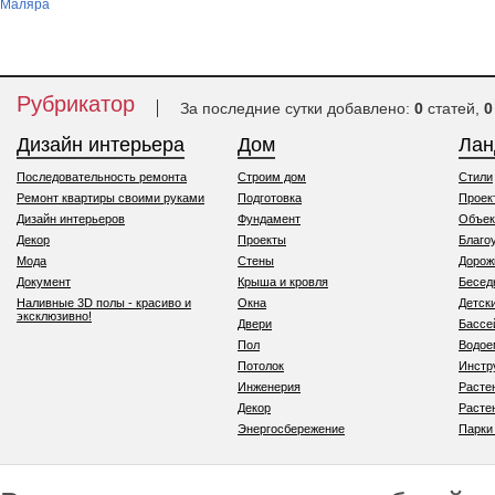
Маляра
Рубрикатор
За последние сутки добавлено:
0
статей,
0
Дизайн интерьера
Дом
Ла
Последовательность ремонта
Строим дом
Стили
Ремонт квартиры своими руками
Подготовка
Проек
Дизайн интерьеров
Фундамент
Объек
Декор
Проекты
Благо
Мода
Стены
Дорож
Документ
Крыша и кровля
Бесед
Наливные 3D полы - красиво и
Окна
Детск
эксклюзивно!
Двери
Бассе
Пол
Водо
Потолок
Инстр
Инженерия
Расте
Декор
Расте
Энергосбережение
Парки