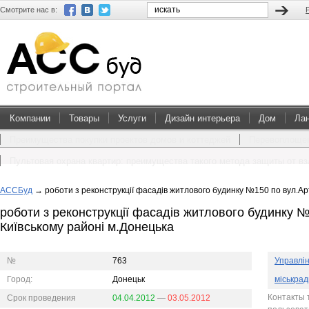
Смотрите нас в:
Компании
Товары
Услуги
Дизайн интерьера
Дом
Ла
Преимущества покупки проектов домов и коттеджей
Перевоплощен
Пультовая охрана квартир: преимущества такого метода защиты от в
АССБуд
→
роботи з реконструкції фасадів житлового будинку №150 по вул.Ар
роботи з реконструкції фасадів житлового будинку 
Київському районі м.Донецька
№
763
Управлін
Город:
Донецьк
міськрад
Контакты 
Срок проведения
04.04.2012
—
03.05.2012