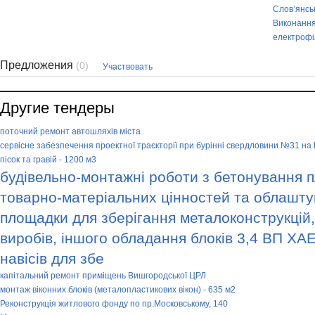
Слов’янськ
Виконання
електрофі
Предложения
(0)
Участвовать
Другие тендеры
поточний ремонт автошляхів міста
сервісне забезпечення проектної траєкторії при бурінні свердловини №31 на
пісок та гравій - 1200 м3
будівельно-монтажні роботи з бетонування 
товарно-матеріальних цінностей та облашт
площадки для зберігання металоконструкцій,
виробів, іншого обладання блоків 3,4 ВП Х
навісів для збе
капітальний ремонт приміщень Вишгородської ЦРЛ
монтаж віконних блоків (металопластикових вікон) - 635 м2
Реконструкція житлового фонду по пр.Московському, 140