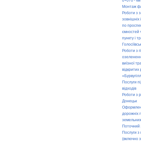
0+070 - км
Монтаж ф
Роботи з 
зовнішніх
по проспе
ємностей 
пункту і 
Голосіївсь
Роботи з г
озелененн
виїзної тр
відкритих 
«Бурвугіл
Послуги п
відходів
Роботи з р
Донецьк
Оформлення
дорожніх 
земельних 
Поточний 
Послуги з 
(включно 