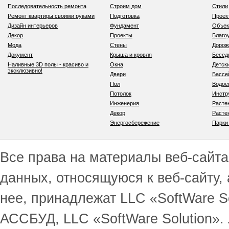
Последовательность ремонта
Строим дом
Стили
Ремонт квартиры своими руками
Подготовка
Проек
Дизайн интерьеров
Фундамент
Объек
Декор
Проекты
Благо
Мода
Стены
Дорож
Документ
Крыша и кровля
Бесед
Наливные 3D полы - красиво и
Окна
Детск
эксклюзивно!
Двери
Бассе
Пол
Водо
Потолок
Инстр
Инженерия
Расте
Декор
Расте
Энергосбережение
Парки
Все права на материалы веб-сайта 
данных, относящуюся к веб-сайту,
нее, принадлежат LLC «SoftWare S
АССБУД, LLC «SoftWare Solution».