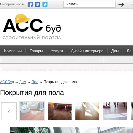
Смотрите нас в:
Компании
Товары
Услуги
Дизайн интерьера
Дом
Ла
Преимущества покупки проектов домов и коттеджей
Перевоплощен
Пультовая охрана квартир: преимущества такого метода защиты от в
АССБуд
→
Дом
→
Пол
→
Покрытия для пола
Покрытия для пола