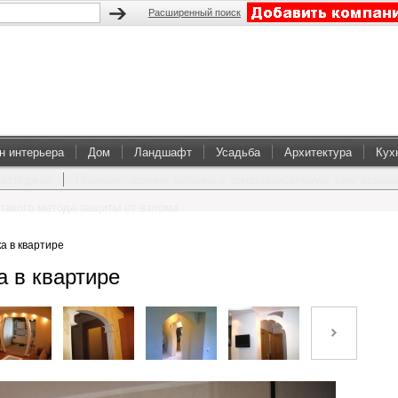
Расширенный поиск
н интерьера
Дом
Ландшафт
Усадьба
Архитектура
Кух
коттеджей
Перевоплощение балкона в комфортабельную зону отдых
такого метода защиты от взлома
а в квартире
а в квартире