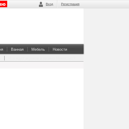
Вход
Регистрация
ня
Ванная
Мебель
Новости
а
Что ждет игроков в казино Монослот?