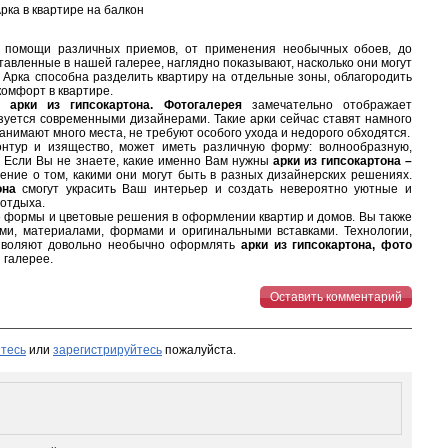
рка в квартире на балкон
 помощи различных приемов, от применения необычных обоев, до
ставленные в нашей галерее, наглядно показывают, насколько они могут
 Арка способна разделить квартиру на отдельные зоны, облагородить
омфорт в квартире.
ся
арки из гипсокартона. Фотогалерея
замечательно отображает
зуется современными дизайнерами. Такие арки сейчас ставят намного
анимают много места, не требуют особого ухода и недорого обходятся.
нтур и изящество, может иметь различную форму: волнообразную,
. Если Вы не знаете, какие именно Вам нужны
арки из гипсокартона –
ние о том, какими они могут быть в разных дизайнерских решениях.
она
смогут украсить Ваш интерьер и создать невероятно уютные и
 отдыха.
 формы и цветовые решения в оформлении квартир и домов. Вы также
ми, материалами, формами и оригинальными вставками. Технологии,
зволяют довольно необычно оформлять
арки из гипсокартона, фото
 галерее.
Оставить комментарий
тесь
или
зарегистрируйтесь
пожалуйста.