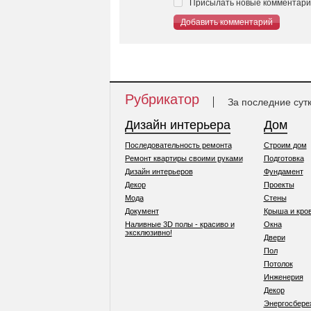
Присылать новые комментарии
Добавить комментарий
Рубрикатор
За последние сут
Дизайн интерьера
Дом
Последовательность ремонта
Строим дом
Ремонт квартиры своими руками
Подготовка
Дизайн интерьеров
Фундамент
Декор
Проекты
Мода
Стены
Документ
Крыша и кро
Наливные 3D полы - красиво и
Окна
эксклюзивно!
Двери
Пол
Потолок
Инженерия
Декор
Энергосбере