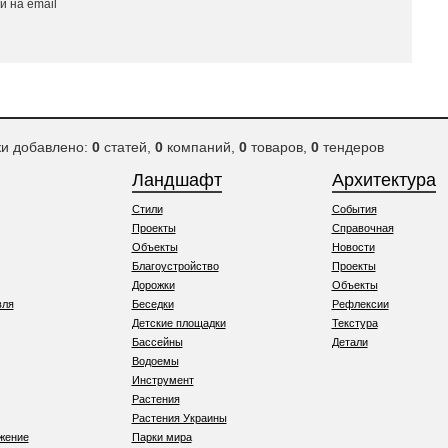
 на email
ки добавлено:
0
статей,
0
компаний,
0
товаров,
0
тендеров
Ландшафт
Архитектура
Стили
События
Проекты
Справочная
Объекты
Новости
Благоустройство
Проекты
Дорожки
Объекты
вля
Беседки
Рефлексии
Детские площадки
Текстура
Бассейны
Детали
Водоемы
Инструмент
Растения
Растения Украины
жение
Парки мира