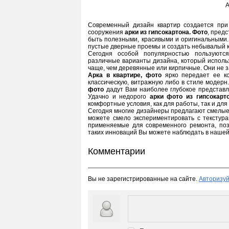
А
Современный дизайн квартир создается при
сооружения
арки из гипсокартона. Фото
, пред
быть полезными, красивыми и оригинальными.
пустые дверные проемы и создать небывалый к
Сегодня особой популярностью пользуют
различные варианты дизайна, который исполь
чаще, чем деревянные или кирпичные. Они не з
Арка в квартире, фото
ярко передает ее ко
классическую, витражную либо в стиле модерн
фото
дадут Вам наиболее глубокое представле
Удачно и недорого
арки фото из гипсокарт
комфортные условия, как для работы, так и для
Сегодня многие дизайнеры предлагают смелые
можете смело экспериментировать с текстура
применяемые для современного ремонта, по
таких инноваций Вы можете наблюдать в нашей
Комментарии
Вы не зарегистрированные на сайте.
Авторизуй