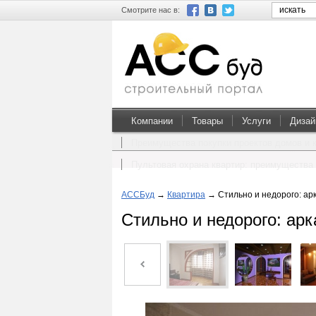
Смотрите нас в:
Компании
Товары
Услуги
Дизай
Преимущества покупки проектов домов и 
Пультовая охрана квартир: преимущества 
АССБуд
→
Квартира
→
Стильно и недорого: арк
Стильно и недорого: арк