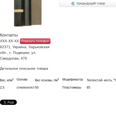
предыдущий товар
Контакты
ХХХ-ХХ-ХХ
Показать телефон
62371, Украина, Харьковская
обл., с. Подворки, ул.
Свердлова, 47б
Детальное описание товара
2
Основа
2
Модификатор
о
Вес, кг/м
Вес основы, г/м
Теплостой- кость,
2,5
стеклохолст
50
Пластомеры
85