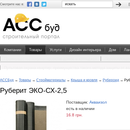
Смотрите нас в:
Компании
Товары
Услуги
Дизайн интерьера
Дом
Ла
Преимущества покупки проектов домов и коттеджей
Перевоплощен
Пультовая охрана квартир: преимущества такого метода защиты от в
АССБуд
→
Товары
→
Стройматериалы
→
Крыша и кровля
→
Рубероид
→
Руб
Руберит ЭКО-СХ-2,5
Поставщик:
Акваизол
есть в наличии
16.8 грн.