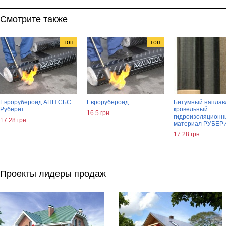
Смотрите также
топ
топ
Еврорубероид АПП СБС
Еврорубероид
Битумный напла
Руберит
кровельный
16.5 грн.
гидроизоляционн
17.28 грн.
материал РУБЕР
17.28 грн.
Проекты лидеры продаж