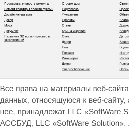
Последовательность ремонта
Строим дом
Стили
Ремонт квартиры своими руками
Подготовка
Проек
Дизайн интерьеров
Фундамент
Объек
Декор
Проекты
Благо
Мода
Стены
Дорож
Документ
Крыша и кровля
Бесед
Наливные 3D полы - красиво и
Окна
Детск
эксклюзивно!
Двери
Бассе
Пол
Водо
Потолок
Инстр
Инженерия
Расте
Декор
Расте
Энергосбережение
Парки
Все права на материалы веб-сайта 
данных, относящуюся к веб-сайту,
нее, принадлежат LLC «SoftWare S
АССБУД, LLC «SoftWare Solution».