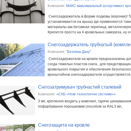
Компания:
МАКС-максимальный ассортимент кро
Снегозадержатель в форме подковы (коронки)! Т
устанавливается на крышу где применяются так
материалы как битумная черепица, металлочере
Крепится просто на 4 кровельных самореза, ну оч
Снегозадержатель трубчатый (комплек
Компания:
"Безпека Даху"
Снегозадержатели на кровле предназначены д
схода тяжелых пластов снега, для предотвраще
кровельного покрытия и обеспечения безопасно
кронштейнов снегозадержателя осуществляется.
Снігозатримувач трубчастий сталевий
Компания:
«СКБ «Нові технологічні системи»»
3 мп, кріплення входять у комплект, гаряче цинкуванння
пофарбування порошковим способом за RAL3 мп,
Снегозащита на кровле