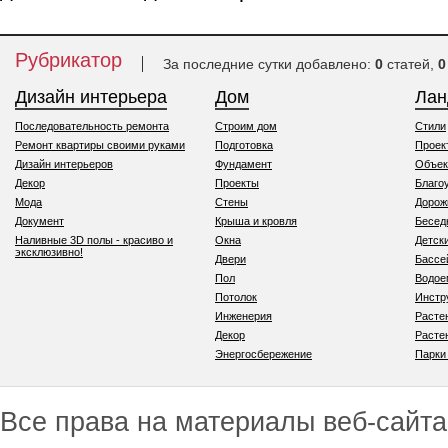
Рубрикатор
За последние сутки добавлено:
0
статей,
0
Дизайн интерьера
Дом
Ла
Последовательность ремонта
Строим дом
Стили
Ремонт квартиры своими руками
Подготовка
Проек
Дизайн интерьеров
Фундамент
Объек
Декор
Проекты
Благо
Мода
Стены
Дорож
Документ
Крыша и кровля
Бесед
Наливные 3D полы - красиво и
Окна
Детск
эксклюзивно!
Двери
Бассе
Пол
Водо
Потолок
Инстр
Инженерия
Расте
Декор
Расте
Энергосбережение
Парки
Все права на материалы веб-сайта 