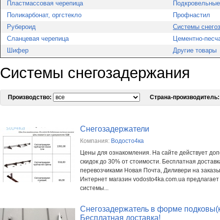
Пластмассовая черепица
Подкровельные
Поликарбонат, оргстекло
Профнастил
Рубероид
Системы снего
Сланцевая черепица
Цементно-песч
Шифер
Другие товары
Системы снегозадержания
Производство:
Страна-производитель:
Снегозадержатели
Компания:
Водосто4ка
Цены для ознакомления. На сайте действует до
скидок до 30% от стоимости. Бесплатная доставк
перевозчиками Новая Почта, Диливери на заказы 
Интернет магазин vodosto4ka.com.ua предлагает
системы...
Снегозадержатель в форме подковы(к
Бесплатная доставка!