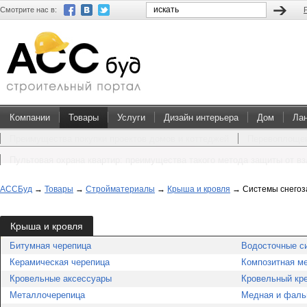
Смотрите нас в:
Компании
Товары
Услуги
Дизайн интерьера
Дом
Ла
Преимущества покупки проектов домов и коттеджей
Перевоплощен
Пультовая охрана квартир: преимущества такого метода защиты от в
АССБуд
→
Товары
→
Стройматериалы
→
Крыша и кровля
→
Системы снего
Крыша и кровля
Битумная черепица
Водосточные с
Керамическая черепица
Композитная м
Кровельные аксессуары
Кровельный кр
Металлочерепица
Медная и фаль