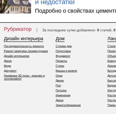
и недостатки
Подробно о свойствах цемент
Рубрикатор
За последние сутки добавлено:
0
статей,
0
Дизайн интерьера
Дом
Ла
Последовательность ремонта
Строим дом
Стили
Ремонт квартиры своими руками
Подготовка
Проек
Дизайн интерьеров
Фундамент
Объек
Декор
Проекты
Благо
Мода
Стены
Дорож
Документ
Крыша и кровля
Бесед
Наливные 3D полы - красиво и
Окна
Детск
эксклюзивно!
Двери
Бассе
Пол
Водо
Потолок
Инстр
Инженерия
Расте
Декор
Расте
Энергосбережение
Парки