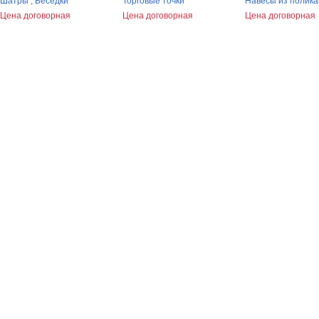
Шатры , Беседки
Торговые точки
Навесы из полик
Цена договорная
Цена договорная
Цена договорная