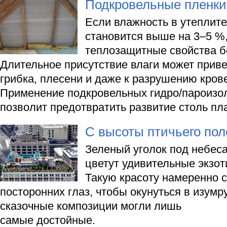
Подкровельные пленки
Если влажность в утеплите
становится выше на 3–5 %,
теплозащитные свойства б
Длительное присутствие влаги может прив
грибка, плесени и даже к разрушению кров
Применение подкровельных гидро/пароизо
позволит предотвратить развитие столь пл
С высоты птичьего пол
Зеленый уголок под небеса
цветут удивительные экзот
Такую красоту намеренно с
посторонних глаз, чтобы окунуться в изум
сказочные композиции могли лишь
самые достойные.