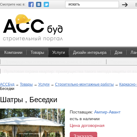
Смотрите нас в:
Компании
Товары
Услуги
Дизайн интерьера
Дом
Ла
Преимущества покупки проектов домов и коттеджей
Перевоплощен
Пультовая охрана квартир: преимущества такого метода защиты от в
АССБуд
→
Товары
→
Услуги
→
Строительно-монтажные работы
→
Каркасно-
Беседки
Шатры , Беседки
Поставщик:
Ампир-Авант
есть в наличии
Цена договорная
Заказать