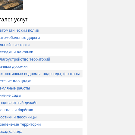
талог услуг
втоматический полив
втомобильные дороги
льпийские горки
еседки и альтанки
лагоустройство территорий
ачные дорожки
екоративные водоемы, водопады, фонтаны
етские площадки
емляные работы
имние сады
андшафтный дизайн
ангалы и барбекю
остики и песочницы
зеленение территорий
осадка сада