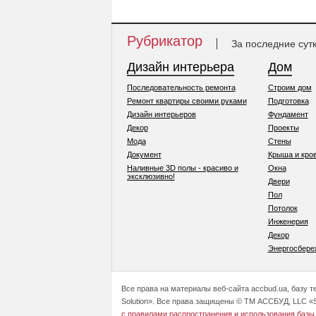
Рубрикатор
За последние сут
Дизайн интерьера
Дом
Последовательность ремонта
Строим дом
Ремонт квартиры своими руками
Подготовка
Дизайн интерьеров
Фундамент
Декор
Проекты
Мода
Стены
Документ
Крыша и кро
Наливные 3D полы - красиво и
Окна
эксклюзивно!
Двери
Пол
Потолок
Инженерия
Декор
Энергосбере
Все права на материалы веб-сайта accbud.ua, базу 
Solution». Все права защищены © ТМ АССБУД, LLC «S
с правилами распространения и использования базы