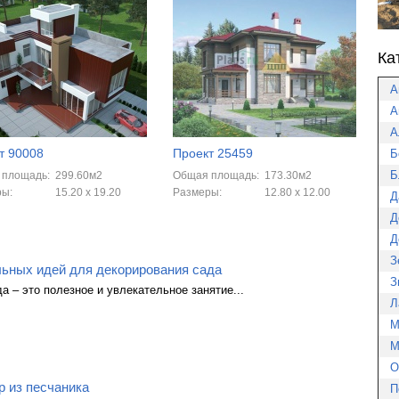
Ка
А
А
А
т 90008
Проект 25459
Б
Б
 площадь:
299.60м2
Общая площадь:
173.30м2
ры:
15.20 x 19.20
Размеры:
12.80 x 12.00
Д
Д
Д
З
льных идей для декорирования сада
З
а – это полезное и увлекательное занятие...
Л
М
М
О
 из песчаника
П