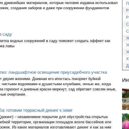
из древнейших материалов, которые человек издавна использовал
П
ожек, создания заборов и даже при сооружении фундаментов
Р
Р
С
С
в саду
У
ветка водных сооружений в саду поможет создать эффект как
У
ока лавы
У
Х
Д
тво: ландшафтное освещение приусадебного участка
 двумя жизнями. Дневная его ипостась покоряет буйной
Ин
, чистыми водоемами и душистыми клумбами, ночью же, когда
за горизонт и дневные краски меркнут, сад обретает совсем иные,
ные очертания.
а: готовим террасный декинг к зиме
(декинг) – незаменимое покрытие для обустройства открытых
ебной территории, организации площадок возле бассейнов или
ожек. Из каких материалов изготавливают декинг и как за ним