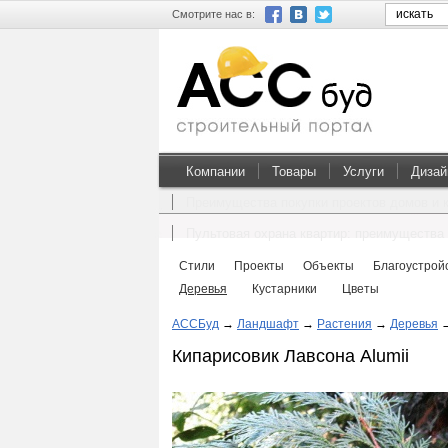
Смотрите нас в:
Компании
Товары
Услуги
Дизай
Преимущества покупки проектов домов и 
Пультовая охрана квартир: преимущества 
Стили
Проекты
Объекты
Благоустрой
Деревья
Кустарники
Цветы
АССБуд
→
Ландшафт
→
Растения
→
Деревья
Кипарисовик Лавсона Alumii