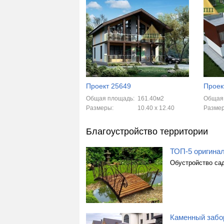
Проект 25649
Проек
Общая площадь:
161.40м2
Общая
Размеры:
10.40 x 12.40
Разме
Благоустройство территории
ТОП-5 оригина
Обустройство сад
Каменный забор