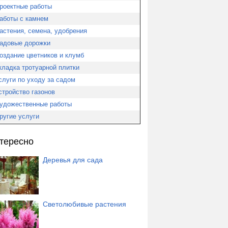
роектные работы
аботы с камнем
астения, семена, удобрения
адовые дорожки
оздание цветников и клумб
кладка тротуарной плитки
слуги по уходу за садом
стройство газонов
удожественные работы
ругие услуги
тересно
Деревья для сада
Cветолюбивые растения