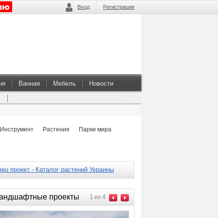
Вход
Регистрация
ня
Ванная
Мебель
Новости
а
Что ждет игроков в казино Монослот?
Инструмент
Растения
Парки мира
ец проект - Каталог растений Украины
андшафтные проекты
1
из
4