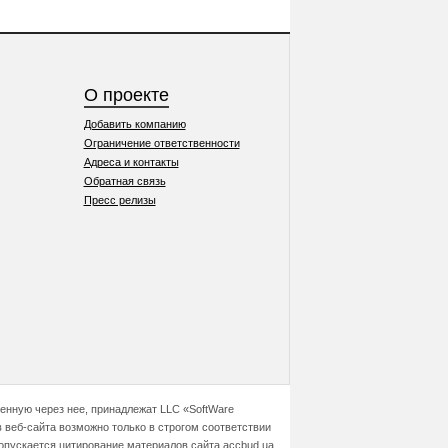
О проекте
Добавить компанию
Ограничение ответственности
Адреса и контакты
Обратная связь
Пресс релизы
ченную через нее, принадлежат LLC «SoftWare
 веб-сайта возможно только в строгом соответствии
допускается цитирование материалов сайта accbud.ua