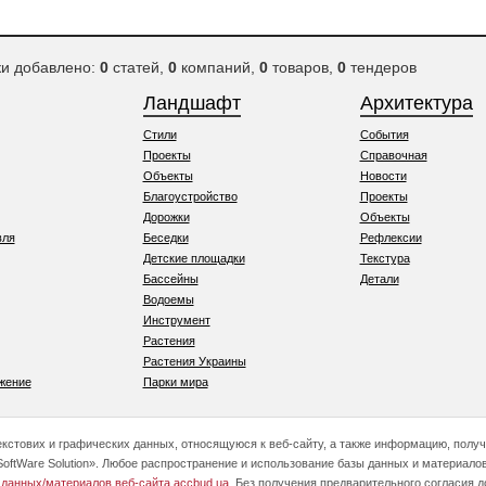
ки добавлено:
0
статей,
0
компаний,
0
товаров,
0
тендеров
Ландшафт
Архитектура
Стили
События
Проекты
Справочная
Объекты
Новости
Благоустройство
Проекты
Дорожки
Объекты
вля
Беседки
Рефлексии
Детские площадки
Текстура
Бассейны
Детали
Водоемы
Инструмент
Растения
Растения Украины
жение
Парки мира
текстових и графических данных, относящуюся к веб-сайту, а также информацию, полу
oftWare Solution». Любое распространение и использование базы данных и материалов
 данных/материалов веб-сайта accbud.ua
. Без получения предварительного согласия 