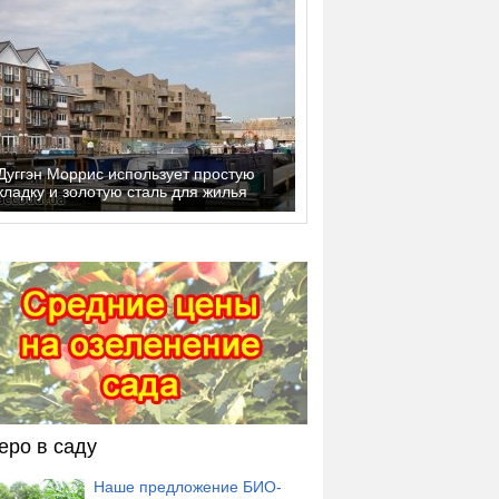
Дуггэн Моррис использует простую
кладку и золотую сталь для жилья
еро в саду
Наше предложение БИО-