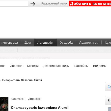
Расширенный поиск
н интерьера
Дом
Ландшафт
Усадьба
Архитектура
Кух
коттеджей
Перевоплощение балкона в комфортабельную зону отдых
такого метода защиты от взлома
ство
Дорожки
Беседки
Детские площадки
Бассейны
Водоемы
→
Кипарисовик Лавсона Alumii
Сп
Деревья
Категория:
Л
Chamaecyparis lawsoniana Alumii