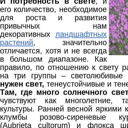
И потребность в свете
, и
его количество, необходимое
для роста и развития
привычных нам
декоративных
ландшафтных
растений
, значительно
отличается, хотя и не всегда
в большом диапазоне. Как
правило, по отношению к свету р
на три группы – светолюбивы
нужен свет,
тенеустойчивые и тен
Там, где много солнечного све
чувствуют как многолетние, т
культуры. Ранней весной яркими 
клумбы розово-сиреневые ку
(Aubrieta cultorum) и флокса ш