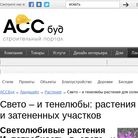
Смотрите нас в:
Компании
Товары
Услуги
Дизайн интерьера
Дом
Ла
Преимущества покупки проектов домов и коттеджей
Перевоплощен
Пультовая охрана квартир: преимущества такого метода защиты от в
Стили
Проекты
Объекты
Благоустройство
Дорожки
Беседки
АССБуд
→
Ландшафт
→
Растения
→
Свето – и тенелюбы растения для солн
Свето – и тенелюбы: растения
и затененных участков
Светолюбивые растения