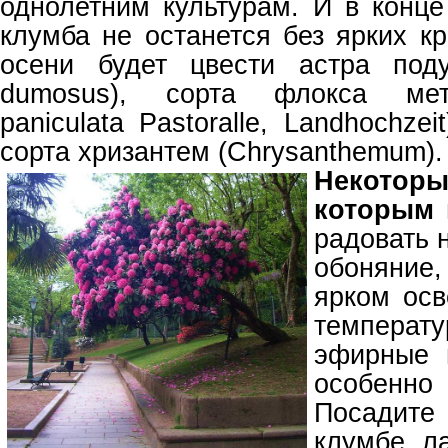
однолетним культурам. И в конце
клумба не останется без ярких к
осени будет цвести астра поду
dumosus), сорта флокса мете
paniculata Pastoralle, Landhochze
сорта хризантем (Chrysanthemum).
Неко
которым 
радовать н
обоняние
ярком ос
темпер
эфирные 
особенн
Посадит
клумбе л