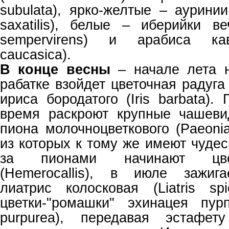
subulata), ярко-желтые – ауринии
saxatilis), белые – иберийки ве
sempervirens) и арабиса кавк
caucasica).
В конце весны
– начале лета 
рабатке взойдет цветочная радуга
ириса бородатого (Iris barbata)
время раскроют крупные чашеви
пиона молочноцветкового (Paeonia 
из которых к тому же имеют чуде
за пионами начинают цве
(Hemerocallis), в июле зажига
лиатрис колосковая (Liatris spi
цветки-"ромашки" эхинацея пур
purpurea), передавая эстафет