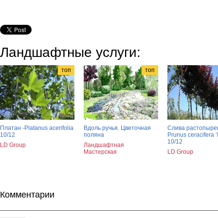
Ландшафтные услуги:
топ
топ
Платан -Platanus acerifolia
Вдоль ручья. Цветочная
Слива растопыре
10/12
поляна
Prunus ceracifera ‘
10/12
LD Group
Ландшафтная
Мастерская
LD Group
Комментарии