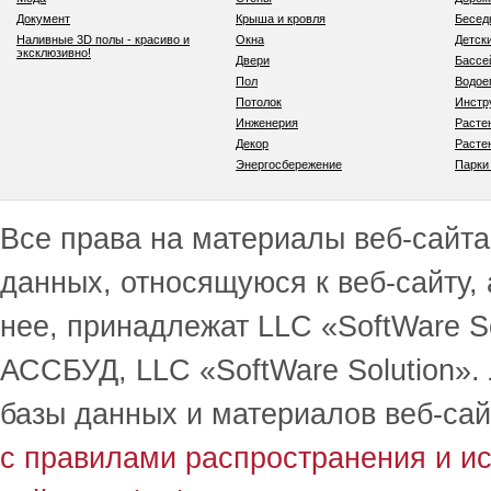
Документ
Крыша и кровля
Бесед
Наливные 3D полы - красиво и
Окна
Детск
эксклюзивно!
Двери
Бассе
Пол
Водо
Потолок
Инстр
Инженерия
Расте
Декор
Расте
Энергосбережение
Парки
Все права на материалы веб-сайта 
данных, относящуюся к веб-сайту,
нее, принадлежат LLC «SoftWare S
АССБУД, LLC «SoftWare Solution».
базы данных и материалов веб-сай
с правилами распространения и и