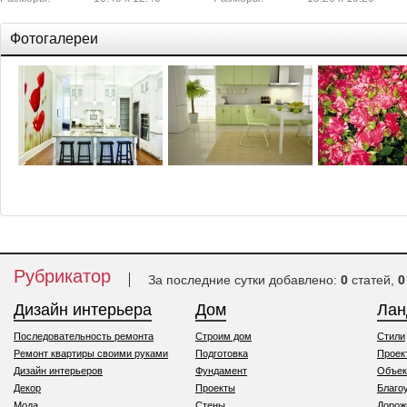
Фотогалереи
Красочный роза
Рубрикатор
За последние сутки добавлено:
0
статей,
0
Дизайн интерьера
Дом
Ла
Последовательность ремонта
Строим дом
Стили
Ремонт квартиры своими руками
Подготовка
Проек
Дизайн интерьеров
Фундамент
Объек
Декор
Проекты
Благо
Мода
Стены
Дорож