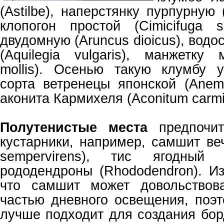
(Astilbe), наперстянку пурпурную (D
клопогон простой (Cimicifuga s
двудомную (Aruncus dioicus), вод
(Aquilegia vulgaris), манжетку 
mollis). Осенью такую клумбу 
сорта ветренецы японской (Anem
аконита Кармихеля (Aconitum carmic
Полутенистые места
предпочит
кустарники, например, самшит ве
sempervirens), тис ягодный (
рододендроны (Rhododendron). Из
что самшит может довольствова
частью дневного освещения, поэт
лучше подходит для создания бор