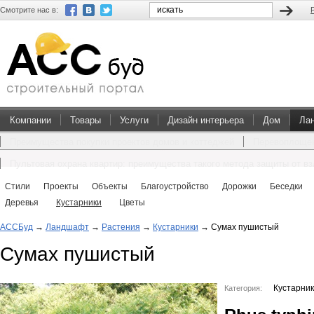
Смотрите нас в:
Компании
Товары
Услуги
Дизайн интерьера
Дом
Ла
Преимущества покупки проектов домов и коттеджей
Перевоплощен
Пультовая охрана квартир: преимущества такого метода защиты от в
Стили
Проекты
Объекты
Благоустройство
Дорожки
Беседки
Деревья
Кустарники
Цветы
АССБуд
→
Ландшафт
→
Растения
→
Кустарники
→
Сумах пушистый
Сумах пушистый
Кустарни
Категория: