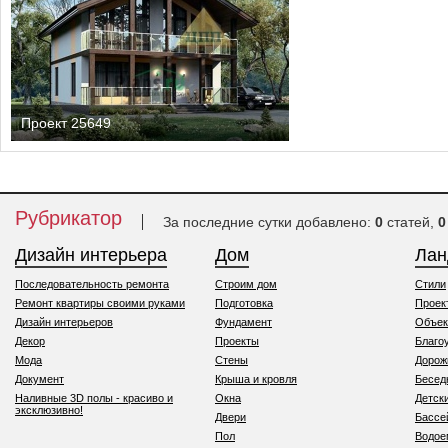
Проект 25649
Рубрикатор
За последние сутки добавлено:
0
статей,
0
Дизайн интерьера
Дом
Ла
Последовательность ремонта
Строим дом
Стили
Ремонт квартиры своими руками
Подготовка
Проек
Дизайн интерьеров
Фундамент
Объек
Декор
Проекты
Благо
Мода
Стены
Дорож
Документ
Крыша и кровля
Бесед
Наливные 3D полы - красиво и
Окна
Детск
эксклюзивно!
Двери
Бассе
Пол
Водо