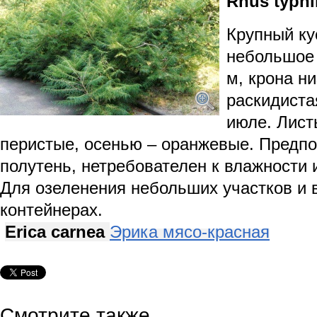
Rhus typhi
Крупный ку
небольшое 
м, крона н
раскидиста
июле. Лист
перистые, осенью – оранжевые. Предпо
полутень, нетребователен к влажности
Для озеленения небольших участков и
контейнерах.
Erica carnea
Эрика мясо-красная
Смотрите также