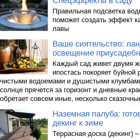
Спецэффекты в саду
Правильная подсветка вод
поможет создать эффект как
лавы
Ваше сиятельство: ла
освещение приусадебн
Каждый сад живет двумя ж
ипостась покоряет буйной 
чистыми водоемами и душистыми клумбами,
солнце прячется за горизонт и дневные кра
обретает совсем иные, несколько сказочны
Наземная палуба: гот
декинг к зиме
Террасная доска (декинг) 