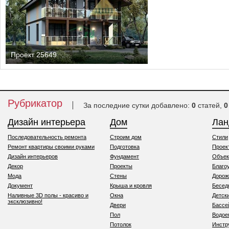
Проект 25649
Рубрикатор
За последние сутки добавлено:
0
статей,
0
Дизайн интерьера
Дом
Ла
Последовательность ремонта
Строим дом
Стили
Ремонт квартиры своими руками
Подготовка
Проек
Дизайн интерьеров
Фундамент
Объек
Декор
Проекты
Благо
Мода
Стены
Дорож
Документ
Крыша и кровля
Бесед
Наливные 3D полы - красиво и
Окна
Детск
эксклюзивно!
Двери
Бассе
Пол
Водо
Потолок
Инстр