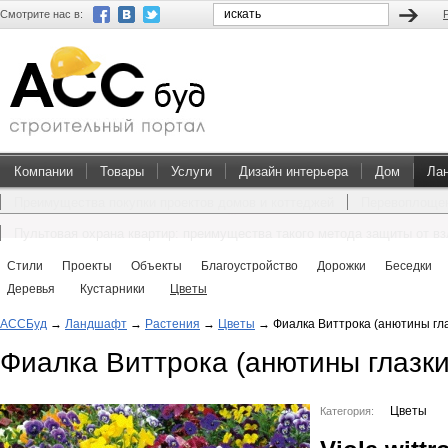
Смотрите нас в:
Компании
Товары
Услуги
Дизайн интерьера
Дом
Ла
Преимущества покупки проектов домов и коттеджей
Перевоплощен
Пультовая охрана квартир: преимущества такого метода защиты от в
Стили
Проекты
Объекты
Благоустройство
Дорожки
Беседки
Деревья
Кустарники
Цветы
АССБуд
→
Ландшафт
→
Растения
→
Цветы
→
Фиалка Виттрока (анютины гла
Фиалка Виттрока (анютины глазки
Цветы
Категория: