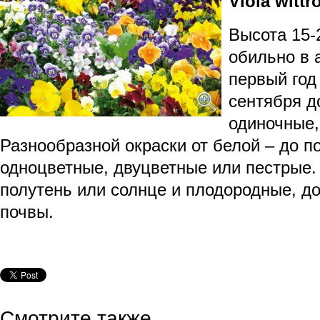
Viola wittr
Высота 15-
обильно в 
первый год
сентября д
одиночные,
Разнообразной окраски от белой – до п
одноцветные, двуцветные или пестрые.
полутень или солнце и плодородные, д
почвы.
Смотрите также