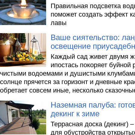
Правильная подсветка вод
поможет создать эффект как
лавы
Ваше сиятельство: ла
освещение приусадебн
Каждый сад живет двумя ж
ипостась покоряет буйной 
чистыми водоемами и душистыми клумбами,
солнце прячется за горизонт и дневные кра
обретает совсем иные, несколько сказочны
Наземная палуба: гот
декинг к зиме
Террасная доска (декинг) 
для обустройства открытых