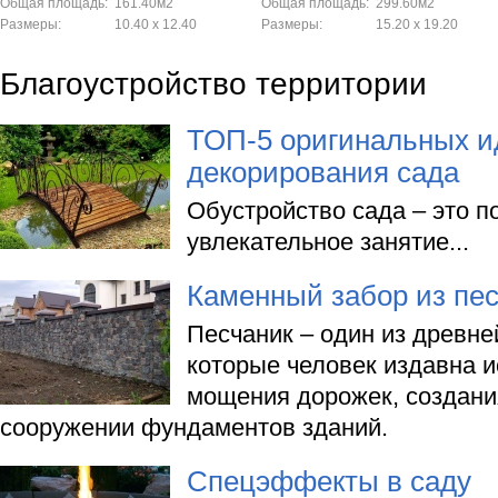
Общая площадь:
161.40м2
Общая площадь:
299.60м2
Размеры:
10.40 x 12.40
Размеры:
15.20 x 19.20
Благоустройство территории
ТОП-5 оригинальных и
декорирования сада
Обустройство сада – это п
увлекательное занятие...
Каменный забор из пе
Песчаник – один из древн
которые человек издавна 
мощения дорожек, создани
сооружении фундаментов зданий.
Спецэффекты в саду