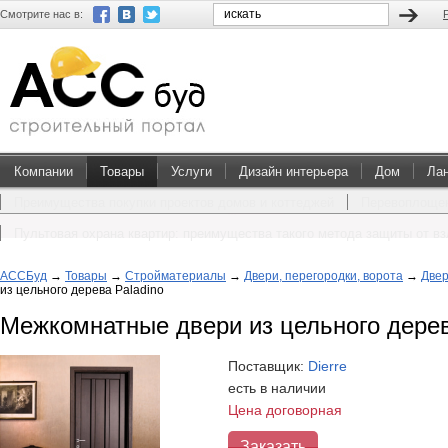
Смотрите нас в:
Компании
Товары
Услуги
Дизайн интерьера
Дом
Ла
Преимущества покупки проектов домов и коттеджей
Перевоплощен
Пультовая охрана квартир: преимущества такого метода защиты от в
АССБуд
→
Товары
→
Стройматериалы
→
Двери, перегородки, ворота
→
Две
из цельного дерева Paladino
Межкомнатные двери из цельного дерев
Поставщик:
Dierre
есть в наличии
Цена договорная
Заказать