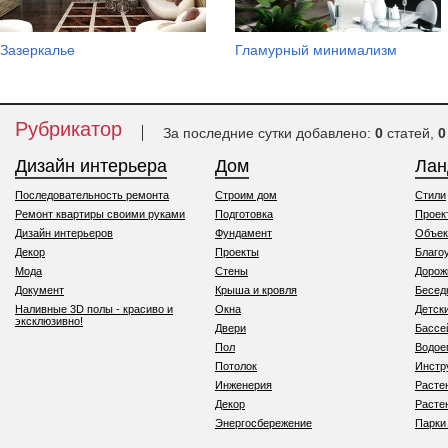
Зазеркалье
Гламурный минимализм
Рубрикатор
За последние сутки добавлено:
0
статей,
0
Дизайн интерьера
Дом
Ла
Последовательность ремонта
Строим дом
Стили
Ремонт квартиры своими руками
Подготовка
Проек
Дизайн интерьеров
Фундамент
Объек
Декор
Проекты
Благо
Мода
Стены
Дорож
Документ
Крыша и кровля
Бесед
Наливные 3D полы - красиво и
Окна
Детск
эксклюзивно!
Двери
Бассе
Пол
Водо
Потолок
Инстр
Инженерия
Расте
Декор
Расте
Энергосбережение
Парки