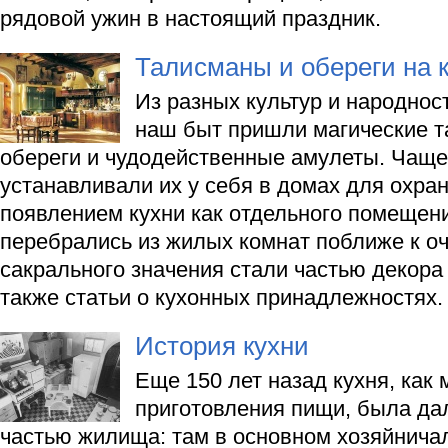
рядовой ужин в настоящий праздник.
Талисманы и обереги на 
Из разных культур и народнос
наш быт пришли магические 
обереги и чудодейственные амулеты. Чаще
устанавливали их у себя в домах для охра
появлением кухни как отдельного помещени
перебрались из жилых комнат поближе к оча
сакрального значения стали частью декора
также статьи о кухонных принадлежностях.
История кухни
Еще 150 лет назад кухня, как 
приготовления пищи, была да
частью жилища: там в основном хозяйничал