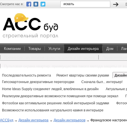
Смотрите нас в:
Компании
Товары
Услуги
Дизайн интерьера
Дом
Ла
Преимущества покупки проектов домов и коттеджей
Перевоплощен
Пультовая охрана квартир: преимущества такого метода защиты от в
Последовательность ремонта
Ремонт квартиры своими руками
Дизайн
Гипсокартонные декоративные перегородки
Сначала был... интерьер!
Home Ideas Supply соединяет людей, влюбленных в дизайн
Актуальные 
Реализуем декоративные возможности помещения при помощи зеркал
Фотообои как оптимальное решение любой интерьерной задумки
Фотооб
Возможности использования натурального камня в интерьере
АССБуд
→
Дизайн интерьера
→
Дизайн интерьеров
→
Французское настрое