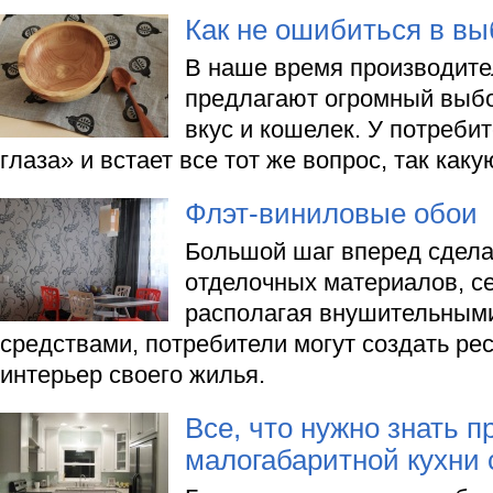
Как не ошибиться в в
В наше время производите
предлагают огромный выб
вкус и кошелек. У потреби
глаза» и встает все тот же вопрос, так как
Флэт-виниловые обои
Большой шаг вперед сдел
отделочных материалов, с
располагая внушительным
средствами, потребители могут создать ре
интерьер своего жилья.
Все, что нужно знать п
малогабаритной кухни