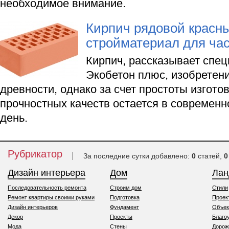
необходимое внимание.
Кирпич рядовой красн
стройматериал для час
Кирпич, рассказывает спе
Экобетон плюс, изобретен
древности, однако за счет простоты изгото
прочностных качеств остается в современн
день.
Рубрикатор
За последние сутки добавлено:
0
статей,
0
Дизайн интерьера
Дом
Ла
Последовательность ремонта
Строим дом
Стили
Ремонт квартиры своими руками
Подготовка
Проек
Дизайн интерьеров
Фундамент
Объек
Декор
Проекты
Благо
Мода
Стены
Дорож