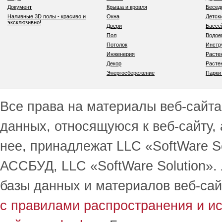
Документ
Крыша и кровля
Бесед
Наливные 3D полы - красиво и
Окна
Детск
эксклюзивно!
Двери
Бассе
Пол
Водо
Потолок
Инстр
Инженерия
Расте
Декор
Расте
Энергосбережение
Парки
Все права на материалы веб-сайта 
данных, относящуюся к веб-сайту,
нее, принадлежат LLC «SoftWare S
АССБУД, LLC «SoftWare Solution».
базы данных и материалов веб-сай
с правилами распространения и и