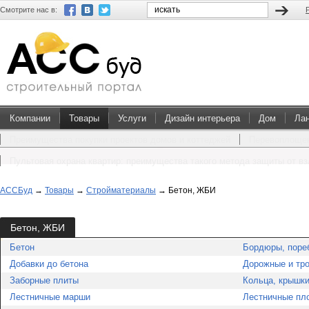
Смотрите нас в:
Компании
Товары
Услуги
Дизайн интерьера
Дом
Ла
Преимущества покупки проектов домов и коттеджей
Перевоплощен
Пультовая охрана квартир: преимущества такого метода защиты от в
АССБуд
→
Товары
→
Стройматериалы
→
Бетон, ЖБИ
Бетон, ЖБИ
Бетон
Бордюры, поре
Добавки до бетона
Дорожные и тр
Заборные плиты
Кольца, крышки
Лестничные марши
Лестничные пл