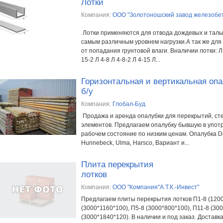
Лотки
Компания:
ООО "Золотоношский завод железобе
Лотки применяются для отвода дождевых и талых
самым различным уровнем нагрузки.А так же дл
от попадания грунтовой влаги. Вналичии лотки: Л 3
15-2 Л 4-8 Л 4-8-2 Л 4-15 Л...
Горизонтальная и вертикальная оп
б/у
Компания:
Глобал-Буд
Продажа и аренда опалубки для перекрытий, стен
элементов. Предлагаем опалубку бывшую в упот
рабочем состояние по низким ценам. Опалубка Do
Hunnebeck, Ulma, Harsco, Вариант и...
Плита перекрытия
лотков
Компания:
ООО "Компания"А.Т.К.-Инвест"
Предлагаем плиты перекрытия лотков П1-8 (1200
(3000*1160*100), П5-8 (3000*800*100), П11-8 (30
(3000*1840*120). В наличии и под заказ. Доставк