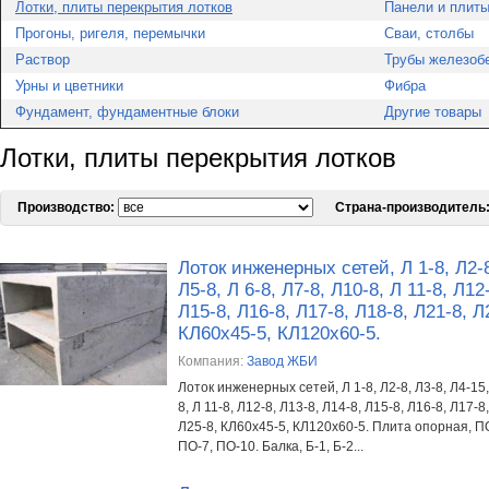
Лотки, плиты перекрытия лотков
Панели и плиты
Прогоны, ригеля, перемычки
Сваи, столбы
Раствор
Трубы железоб
Урны и цветники
Фибра
Фундамент, фундаментные блоки
Другие товары
Лотки, плиты перекрытия лотков
Производство:
Страна-производитель
Лоток инженерных сетей, Л 1-8, Л2-8
Л5-8, Л 6-8, Л7-8, Л10-8, Л 11-8, Л12
Л15-8, Л16-8, Л17-8, Л18-8, Л21-8, Л
КЛ60х45-5, КЛ120х60-5.
Компания:
Завод ЖБИ
Лоток инженерных сетей, Л 1-8, Л2-8, Л3-8, Л4-15, 
8, Л 11-8, Л12-8, Л13-8, Л14-8, Л15-8, Л16-8, Л17-8
Л25-8, КЛ60х45-5, КЛ120х60-5. Плита опорная, ПО
ПО-7, ПО-10. Балка, Б-1, Б-2...