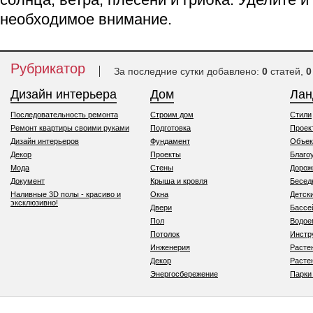
необходимое внимание.
Рубрикатор
За последние сутки добавлено:
0
статей,
0
Дизайн интерьера
Дом
Ла
Последовательность ремонта
Строим дом
Стили
Ремонт квартиры своими руками
Подготовка
Проек
Дизайн интерьеров
Фундамент
Объек
Декор
Проекты
Благо
Мода
Стены
Дорож
Документ
Крыша и кровля
Бесед
Наливные 3D полы - красиво и
Окна
Детск
эксклюзивно!
Двери
Бассе
Пол
Водо
Потолок
Инстр
Инженерия
Расте
Декор
Расте
Энергосбережение
Парки