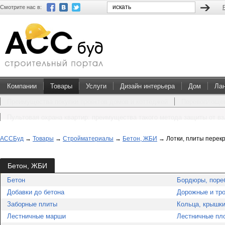
Смотрите нас в:
Компании
Товары
Услуги
Дизайн интерьера
Дом
Ла
Преимущества покупки проектов домов и коттеджей
Перевоплощен
Пультовая охрана квартир: преимущества такого метода защиты от в
АССБуд
→
Товары
→
Стройматериалы
→
Бетон, ЖБИ
→
Лотки, плиты перек
Бетон, ЖБИ
Бетон
Бордюры, поре
Добавки до бетона
Дорожные и тр
Заборные плиты
Кольца, крышки
Лестничные марши
Лестничные пл