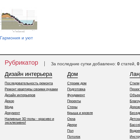
Гармония и уют
Рубрикатор
За последние сутки добавлено:
0
статей,
0
Дизайн интерьера
Дом
Ла
Последовательность ремонта
Строим дом
Стили
Ремонт квартиры своими руками
Подготовка
Проек
Дизайн интерьеров
Фундамент
Объек
Декор
Проекты
Благо
Мода
Стены
Дорож
Документ
Крыша и кровля
Бесед
Наливные 3D полы - красиво и
Окна
Детск
эксклюзивно!
Двери
Бассе
Пол
Водо
Потолок
Инстр