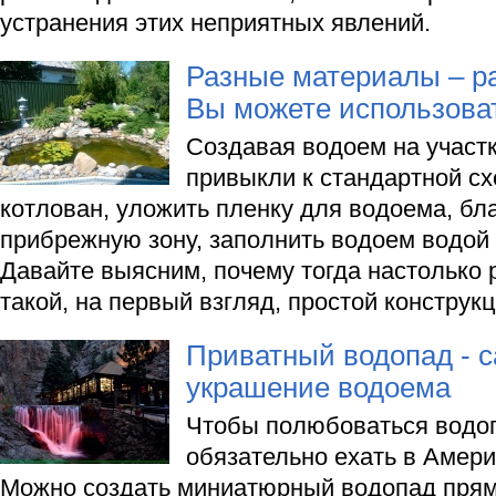
устранения этих неприятных явлений.
Разные материалы – р
Вы можете использова
Создавая водоем на участ
привыкли к стандартной с
котлован, уложить пленку для водоема, бл
прибрежную зону, заполнить водоем водой –
Давайте выясним, почему тогда настолько 
такой, на первый взгляд, простой конструкц
Приватный водопад - 
украшение водоема
Чтобы полюбоваться водоп
обязательно ехать в Амери
Можно создать миниатюрный водопад прямо