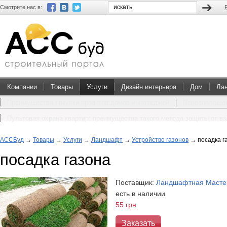
Смотрите нас в:
Компании
Товары
Услуги
Дизайн интерьера
Дом
Ла
Преимущества покупки проектов домов и коттеджей
Перевоплощен
Пультовая охрана квартир: преимущества такого метода защиты от в
АССБуд
→
Товары
→
Услуги
→
Ландшафт
→
Устройство газонов
→
посадка г
посадка газона
Поставщик:
Ландшафтная Масте
есть в наличии
55 грн.
Заказать