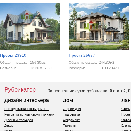
Проект 23910
Проект 25677
Общая площадь:
156.30м2
Общая площадь:
244.30м2
Размеры:
12.30 х 12.50
Размеры:
18.90 x 14.90
Рубрикатор
За последние сутки добавлено:
0
статей,
0
Дизайн интерьера
Дом
Ла
Последовательность ремонта
Строим дом
Стили
Ремонт квартиры своими руками
Подготовка
Проек
Дизайн интерьеров
Фундамент
Объек
Декор
Проекты
Благо