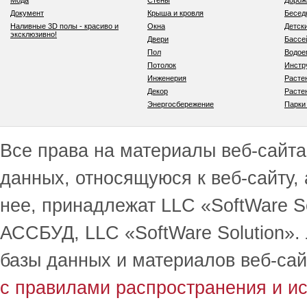
Мода
Стены
Дорож
Документ
Крыша и кровля
Бесед
Наливные 3D полы - красиво и
Окна
Детск
эксклюзивно!
Двери
Бассе
Пол
Водо
Потолок
Инстр
Инженерия
Расте
Декор
Расте
Энергосбережение
Парки
Все права на материалы веб-сайта 
данных, относящуюся к веб-сайту,
нее, принадлежат LLC «SoftWare S
АССБУД, LLC «SoftWare Solution».
базы данных и материалов веб-сай
с правилами распространения и и