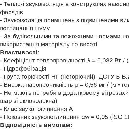
- Тепло-і звукоізоляція в конструкціях навіс
фасадів
- Звукоізоляція приміщень з підвищеними ви
поглинання шуму
- За будівельними та пожежними нормами н
використання матеріалу по висоті
Властивості:
- Коефіцієнт теплопровідності λ = 0,032 Вт / (
- Гідрофобізація
- Група горючості НГ (негорючий), ДСТУ Б В.
- Висока паропроникність μ = 0,56 мг / (м • го
- Не мають потреби в додатковому вітрозахис
шар зі скловолокна)
- Клас звукопоглинання A
- Показник звукопоглинання αw = 0,95 (ISO 1
Відповідність вимогам: