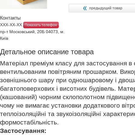
предыдущий товар
Контакты
ХХХ-ХХ-ХХ
Показать телефон
пр-т Московський, 20Б 04073, м.
Київ
Детальное описание товара
Матеріал преміум класу для застосування в
вентильованим повітряним прошарком. Викор
зовнішнього шару при одношаровому і двош
багатоповерхових і висотних будівель. Мате
(кашований) чорним склополотном підвищено
чому не вимагає установки додаткового вітро
теплоізоляційні та звукоізоляційні характери
формостабільність.
Застосування: