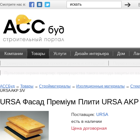
Смотрите нас в:
Компании
Товары
Услуги
Дизайн интерьера
Дом
Ла
Преимущества покупки проектов домов и коттеджей
Перевоплощен
Пультовая охрана квартир: преимущества такого метода защиты от в
АССБуд
→
Товары
→
Стройматериалы
→
Изоляционные материалы
→
Стек
URSA AKP 3/V
URSA Фасад Преміум Плити URSA AKP 
Поставщик:
URSA
есть в наличии
Цена договорная