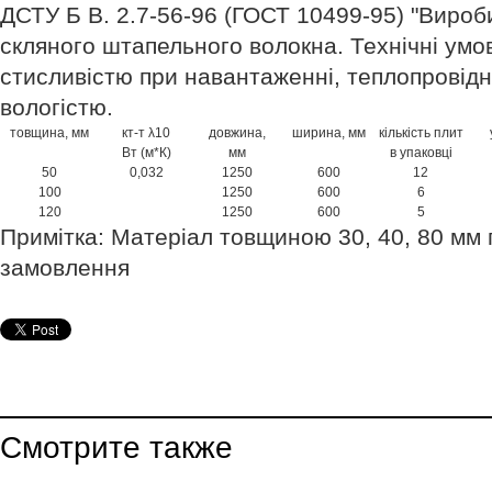
ДСТУ Б В. 2.7-56-96 (ГОСТ 10499-95) "Вироби
скляного штапельного волокна. Технічні умов
стисливістю при навантаженні, теплопровідн
вологістю.
товщина, мм
кт-т λ10
довжина,
ширина, мм
кількість плит
Вт (м*К)
мм
в упаковці
50
0,032
1250
600
12
100
1250
600
6
120
1250
600
5
Примітка: Матеріал товщиною 30, 40, 80 мм 
замовлення
Смотрите также