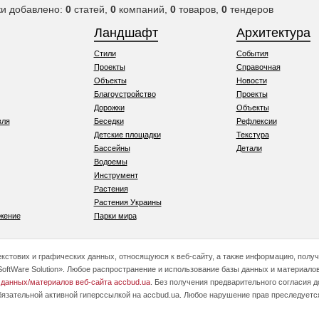
ки добавлено:
0
статей,
0
компаний,
0
товаров,
0
тендеров
Ландшафт
Архитектура
Стили
События
Проекты
Справочная
Объекты
Новости
Благоустройство
Проекты
Дорожки
Объекты
вля
Беседки
Рефлексии
Детские площадки
Текстура
Бассейны
Детали
Водоемы
Инструмент
Растения
Растения Украины
жение
Парки мира
текстових и графических данных, относящуюся к веб-сайту, а также информацию, полу
oftWare Solution». Любое распространение и использование базы данных и материалов
 данных/материалов веб-сайта accbud.ua
. Без получения предварительного согласия 
бязательной активной гиперссылкой на accbud.ua. Любое нарушение прав преследуетс