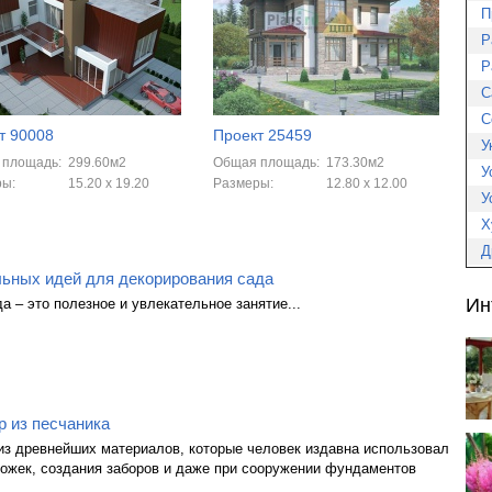
П
Р
Р
С
С
т 90008
Проект 25459
У
 площадь:
299.60м2
Общая площадь:
173.30м2
У
ры:
15.20 x 19.20
Размеры:
12.80 x 12.00
У
Х
Д
льных идей для декорирования сада
Ин
а – это полезное и увлекательное занятие...
 из песчаника
из древнейших материалов, которые человек издавна использовал
ожек, создания заборов и даже при сооружении фундаментов