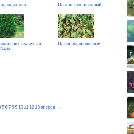
 одноцветная
Платан кленолистный
оветочник восточный
Плющ обыкновенный
 Nana
4
5
6
7
8
9
10
11
12
13
вперед →