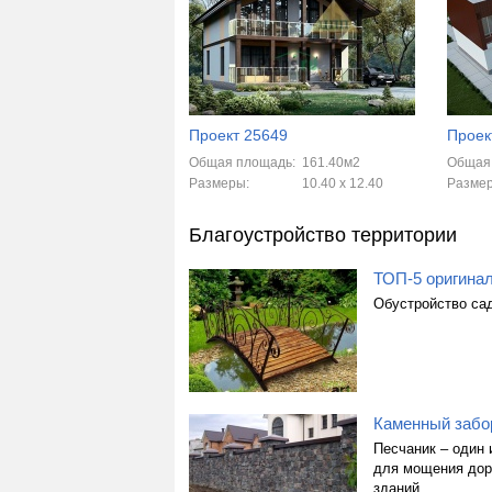
Проект 25649
Проек
Общая площадь:
161.40м2
Общая
Размеры:
10.40 x 12.40
Разме
Благоустройство территории
ТОП-5 оригина
Обустройство сад
Каменный забор
Песчаник – один 
для мощения дор
зданий.