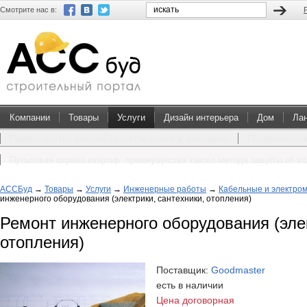
Смотрите нас в:
Компании
Товары
Услуги
Дизайн интерьера
Дом
Ла
Преимущества покупки проектов домов и коттеджей
Перевоплощен
Пультовая охрана квартир: преимущества такого метода защиты от в
АССБуд
→
Товары
→
Услуги
→
Инженерные работы
→
Кабельные и электро
инженерного оборудования (электрики, сантехники, отопления)
Ремонт инженерного оборудования (элек
отопления)
Поставщик:
Goodmaster
есть в наличии
Цена договорная