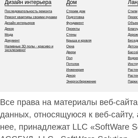
Дизайн интерьера
Дом
Ла
Последовательность ремонта
Строим дом
Стили
Ремонт квартиры своими руками
Подготовка
Проек
Дизайн интерьеров
Фундамент
Объек
Декор
Проекты
Благо
Мода
Стены
Дорож
Документ
Крыша и кровля
Бесед
Наливные 3D полы - красиво и
Окна
Детск
эксклюзивно!
Двери
Бассе
Пол
Водо
Потолок
Инстр
Инженерия
Расте
Декор
Расте
Энергосбережение
Парки
Все права на материалы веб-сайта 
данных, относящуюся к веб-сайту,
нее, принадлежат LLC «SoftWare S