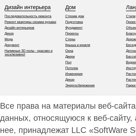
Дизайн интерьера
Дом
Ла
Последовательность ремонта
Строим дом
Стили
Ремонт квартиры своими руками
Подготовка
Проек
Дизайн интерьеров
Фундамент
Объек
Декор
Проекты
Благо
Мода
Стены
Дорож
Документ
Крыша и кровля
Бесед
Наливные 3D полы - красиво и
Окна
Детск
эксклюзивно!
Двери
Бассе
Пол
Водо
Потолок
Инстр
Инженерия
Расте
Декор
Расте
Энергосбережение
Парки
Все права на материалы веб-сайта 
данных, относящуюся к веб-сайту,
нее, принадлежат LLC «SoftWare S