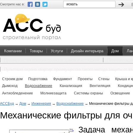
Смотрите нас в:
Компании
Товары
Услуги
Дизайн интерьера
Дом
Ла
Преимущества покупки проектов домов и коттеджей
Перевоплощен
Пультовая охрана квартир: преимущества такого метода защиты от в
Строим дом
Подготовка
Фундамент
Проекты
Стены
Крыша и к
Дымоход
Водоснабжение
Канализация
Вентиляция
Кондици
Антиобледенение
Молниезащита
Системы охраны
Освещение
АССБуд
→
Дом
→
Инженерия
→
Водоснабжение
→
Механические фильтры д
Механические фильтры для оч
Задача механ