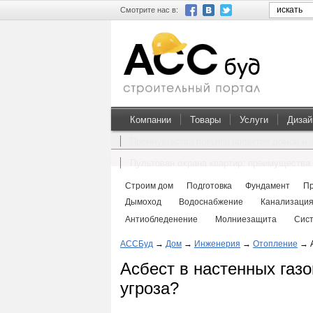
Смотрите нас в:
Компании
Товары
Услуги
Дизай
Преимущества покупки проектов домов и 
Пультовая охрана квартир: преимущества 
Строим дом
Подготовка
Фундамент
П
Дымоход
Водоснабжение
Канализаци
Антиобледенение
Молниезащита
Сис
АССБуд
→
Дом
→
Инженерия
→
Отопление
→
Асбест в настенных газо
угроза?