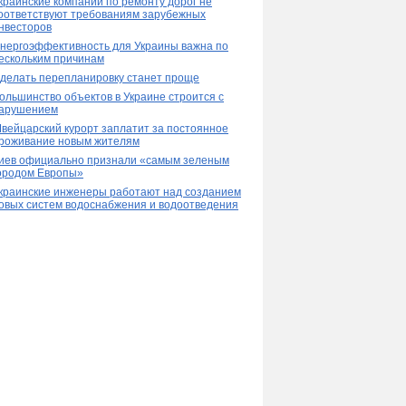
краинские компании по ремонту дорог не
оответствуют требованиям зарубежных
нвесторов
нергоэффективность для Украины важна по
ескольким причинам
делать перепланировку станет проще
ольшинство объектов в Украине строится с
арушением
вейцарский курорт заплатит за постоянное
роживание новым жителям
иев официально признали «самым зеленым
ородом Европы»
краинские инженеры работают над созданием
овых систем водоснабжения и водоотведения