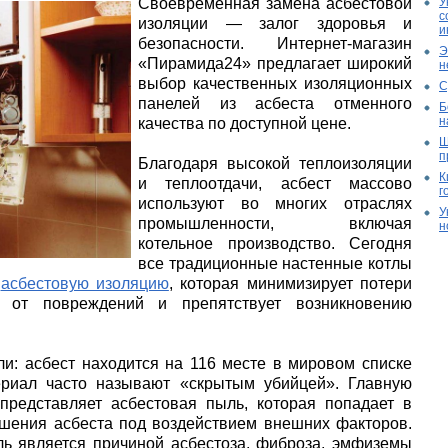
Своевременная замена асбестовой
У
с
изоляции — залог здоровья и
и
безопасности. Интернет-магазин
Э
«Пирамида24» предлагает широкий
н
выбор качественных изоляционных
С
панелей из асбеста отменного
Б
н
качества по доступной цене.
Ш
п
Благодаря высокой теплоизоляции
К
и теплоотдачи, асбест массово
г
используют во многих отраслях
У
промышленности, включая
н
котельное производство. Сегодня
все традиционные настенные котлы
т
асбестовую изоляцию
, которая минимизирует потери
 от повреждений и препятствует возникновению
ли: асбест находится на 116 месте в мировом списке
ериал часто называют «скрытым убийцей». Главную
представляет асбестовая пыль, которая попадает в
рушения асбеста под воздействием внешних факторов.
ль является причиной асбестоза, фиброза, эмфиземы