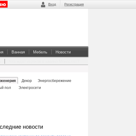
Вход
Регистрация
ня
Ванная
Мебель
Новости
а
Что ждет игроков в казино Монослот?
женерия
Декор
Энергосбережение
ый пол
Электросети
следние новости