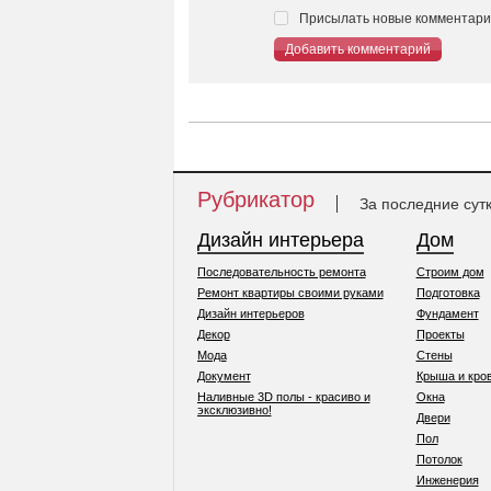
Присылать новые комментарии
Добавить комментарий
Рубрикатор
За последние сут
Дизайн интерьера
Дом
Последовательность ремонта
Строим дом
Ремонт квартиры своими руками
Подготовка
Дизайн интерьеров
Фундамент
Декор
Проекты
Мода
Стены
Документ
Крыша и кро
Наливные 3D полы - красиво и
Окна
эксклюзивно!
Двери
Пол
Потолок
Инженерия