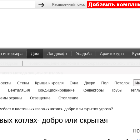
Расширенный поиск
н интерьера
Дом
Ландшафт
Усадьба
Архитектура
Кух
коттеджей
Перевоплощение балкона в комфортабельную зону отдых
такого метода защиты от взлома
роекты
Стены
Крыша и кровля
Окна
Двери
Пол
Потолок
Ин
я
Вентиляция
Кондиционирование
Конвекторы
Трубы
Тепл
темы охраны
Освещение
Отопление
Асбест в настенных газовых котлах- добро или скрытая угроза?
вых котлах- добро или скрытая
По