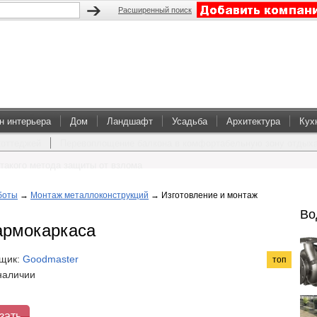
Расширенный поиск
н интерьера
Дом
Ландшафт
Усадьба
Архитектура
Кух
коттеджей
Перевоплощение балкона в комфортабельную зону отдых
такого метода защиты от взлома
боты
→
Монтаж металлоконструкций
→
Изготовление и монтаж
Во
армокаркаса
щик:
Goodmaster
топ
 наличии
зать