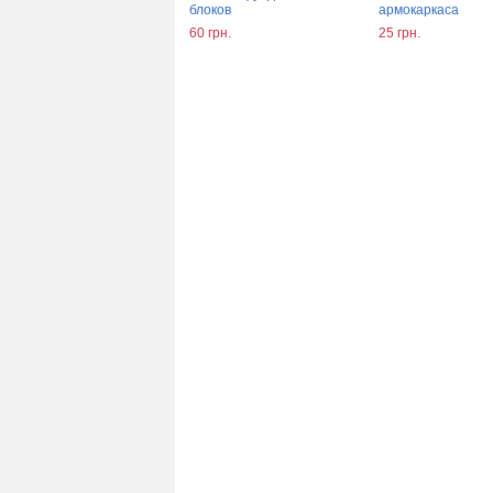
блоков
армокаркаса
60 грн.
25 грн.