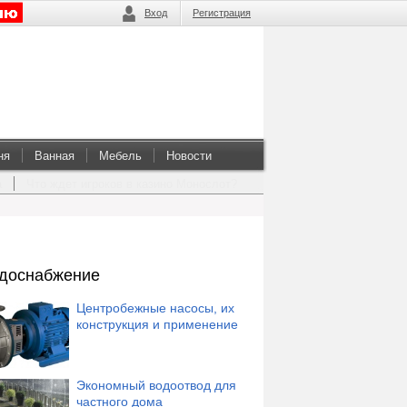
Вход
Регистрация
ня
Ванная
Мебель
Новости
а
Что ждет игроков в казино Монослот?
доснабжение
Центробежные насосы, их
конструкция и применение
Экономный водоотвод для
частного дома