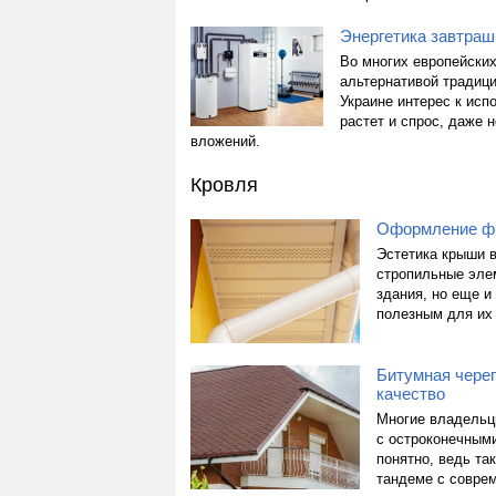
Энергетика завтрашн
Во многих европейских
альтернативой традиц
Украине интерес к исп
растет и спрос, даже
вложений.
Кровля
Оформление фр
Эстетика крыши в
стропильные элем
здания, но еще и
полезным для их
Битумная чере
качество
Многие владельц
с остроконечными
понятно, ведь та
тандеме с совре