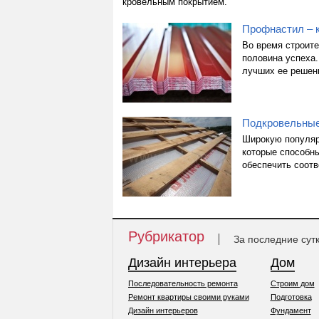
кровельным покрытием.
Профнастил – к
Во время строите
половина успеха.
лучших ее решен
Подкровельные
Широкую популяр
которые способны
обеспечить соот
Рубрикатор
За последние сут
Дизайн интерьера
Дом
Последовательность ремонта
Строим дом
Ремонт квартиры своими руками
Подготовка
Дизайн интерьеров
Фундамент