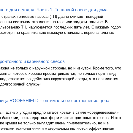
его дня сегодня. Часть 1. Тепловой насос для дома
 странах тепловые насосы (ТН) давно считают выгодной
ионным системам отопления на газе или жидком топливе. В
ользованию ТН, наблюдается последних пять лет. С каждым годом
 несмотря на сравнительно высокую стоимость первоначальных
онтонного и карнизного свесов
ажна не только с наружной стороны, но и изнутри. Кроме того, что
енты, которые хорошо просматриваются, не только портят вид
 подвергаются воздействию окружающей среды, что не является
 долгосрочной службы.
пица ROOFSHIELD – оптимальное соотношение цена-
ы частных угодий предпочитают крыши в стиле «средневековья»:
 башнями, нестандартных форм и ярких цветовых оттенков. И это
кие крыши не только выглядят очень привлекательно, но и в
менными технологиями и материалами являются эффективным