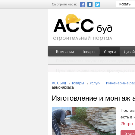
Смотрите нас в:
Компании
Товары
Услуги
Дизай
Преимущества покупки проектов домов и 
Пультовая охрана квартир: преимущества 
АССБуд
→
Товары
→
Услуги
→
Инженерные ра
армокаркаса
Изготовление и монтаж 
Постав
есть в
25 грн.
Зака