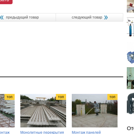
предыдущий товар
следующий товар
топ
топ
топ
От
онтаж
Монолитные перекрытия
Монтаж панелей