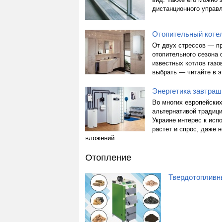
дистанционного управ
Отопительный котел
От двух стрессов — п
отопительного сезона 
известных котлов газо
выбрать — читайте в э
Энергетика завтрашн
Во многих европейских
альтернативой традиц
Украине интерес к исп
растет и спрос, даже
вложений.
Отопление
Твердотопливны