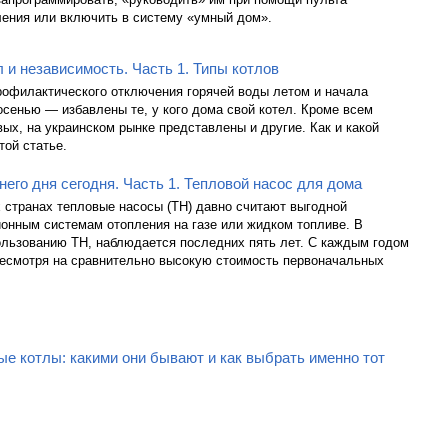
ления или включить в систему «умный дом».
 и независимость. Часть 1. Типы котлов
рофилактического отключения горячей воды летом и начала
осенью — избавлены те, у кого дома свой котел. Кроме всем
вых, на украинском рынке представлены и другие. Как и какой
той статье.
его дня сегодня. Часть 1. Тепловой насос для дома
 странах тепловые насосы (ТН) давно считают выгодной
ионным системам отопления на газе или жидком топливе. В
ользованию ТН, наблюдается последних пять лет. С каждым годом
 несмотря на сравнительно высокую стоимость первоначальных
е котлы: какими они бывают и как выбрать именно тот