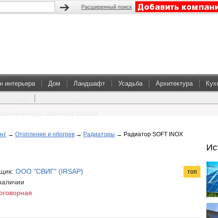
Расширенный поиск
н интерьера
Дом
Ландшафт
Усадьба
Архитектура
Кух
коттеджей
Перевоплощение балкона в комфортабельную зону отдых
такого метода защиты от взлома
нт
→
Отопление и обогрев
→
Радиаторы
→
Радиатор SOFT INOX
Ис
щик:
ООО "СВИГ" (IRSAP)
топ
 наличии
оговорная