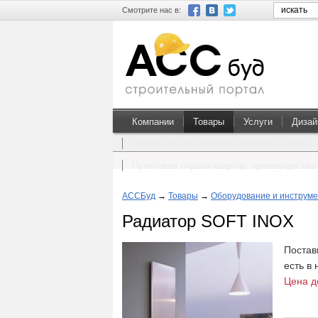
Смотрите нас в:
Компании
Товары
Услуги
Дизай
Преимущества покупки проектов домов и 
Пультовая охрана квартир: преимущества 
АССБуд
→
Товары
→
Оборудование и инструме
Радиатор SOFT INOX
Постав
есть в
Цена д