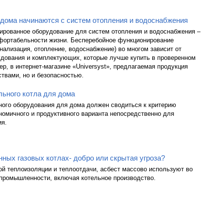
 дома начинаются с систем отопления и водоснабжения
тированное оборудование для систем отопления и водоснабжения –
мфортабельности жизни. Бесперебойное функционирование
нализация, отопление, водоснабжение) во многом зависит от
удования и комплектующих, которые лучше купить в проверенном
ер, в интернет-магазине «Universyst», предлагаемая продукция
ствами, но и безопасностью.
ьного котла для дома
ного оборудования для дома должен сводиться к критерию
номичного и продуктивного варианта непосредственно для
ия.
нных газовых котлах- добро или скрытая угроза?
й теплоизоляции и теплоотдачи, асбест массово используют во
 промышленности, включая котельное производство.