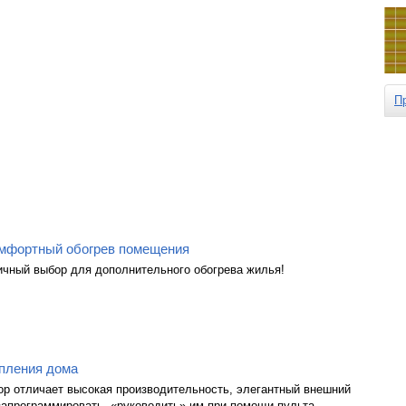
П
омфортный обогрев помещения
ичный выбор для дополнительного обогрева жилья!
пления дома
ор отличает высокая производительность, элегантный внешний
запрограммировать, «руководить» им при помощи пульта