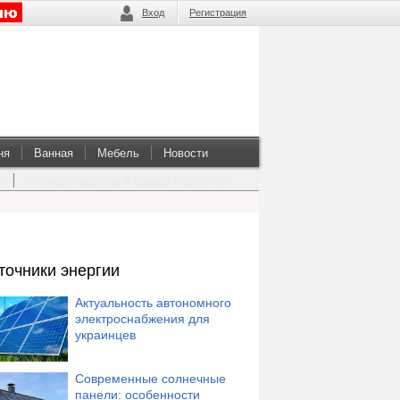
Вход
Регистрация
ня
Ванная
Мебель
Новости
а
Что ждет игроков в казино Монослот?
точники энергии
Актуальность автономного
электроснабжения для
украинцев
Современные солнечные
панели: особенности