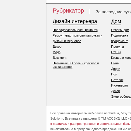
Рубрикатор
За последние сут
Дизайн интерьера
Дом
Последовательность ремонта
Строим дом
Ремонт квартиры своими руками
Подготовка
Дизайн интерьеров
Фундамент
Декор
Проекты
Мода
Стены
Документ
Крыша и кро
Наливные 3D полы - красиво и
Окна
эксклюзивно!
Двери
Пол
Потолок
Инженерия
Декор
Энергосбере
Все права на материалы веб-сайта accbud.ua, базу 
Solution». Все права защищены © ТМ АССБУД, LLC «S
с правилами распространения и использования базы
исключительно в пределах одного предложения и с о