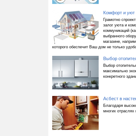
Комфорт и уют
Грамотно спроек
залог уюта и ко
коммуникаций (ка
выбранного обор
магазине, наприм
которого обеспечит Ваш дом не только удоб
Выбор отопител
Выбор отопитель
максимально эко
конкретного здан
Асбест в насте
Благодаря высоко
многих отраслях