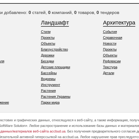
ки добавлено:
0
статей,
0
компаний,
0
товаров,
0
тендеров
Ландшафт
Архитектура
Стили
События
Проекты
Справочная
Объекты
Новости
Благоустройство
Проекты
Дорожки
Объекты
вля
Беседки
Рефлексии
Детские площадки
Текстура
Бассейны
Детали
Водоемы
Инструмент
Растения
Растения Украины
жение
Парки мира
текстових и графических данных, относящуюся к веб-сайту, а также информацию, полу
oftWare Solution». Любое распространение и использование базы данных и материалов
 данных/материалов веб-сайта accbud.ua
. Без получения предварительного согласия 
бязательной активной гиперссылкой на accbud.ua. Любое нарушение прав преследуетс