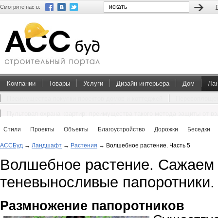
Смотрите нас в:
Компании
Товары
Услуги
Дизайн интерьера
Дом
Ла
Преимущества покупки проектов домов и коттеджей
Перевоплощен
Пультовая охрана квартир: преимущества такого метода защиты от в
Стили
Проекты
Объекты
Благоустройство
Дорожки
Беседки
АССБуд
→
Ландшафт
→
Растения
→
Волшебное растение. Часть 5
Волшебное растение. Сажаем
теневыносливые папоротники. 
Размножение папоротников