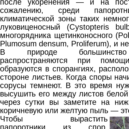
после укоренения — и на пост
сожалению, среди папоротн
климатической зоны таких немно
луковиценосный (Cystopteris bulb
многорядника щетинконосного (Poly
Plumosum densum, Proliferum), и н
В природе большинство 
распространяются при помощ
образуются в спорангиях, распол
стороне листьев. Когда споры на
сорусы темнеют. В это время нуж
высушить его между листов белой
через сутки вы заметите на ни
коричневую или желтую пыль — это
Чтобы вырастить
папоротники из спор,