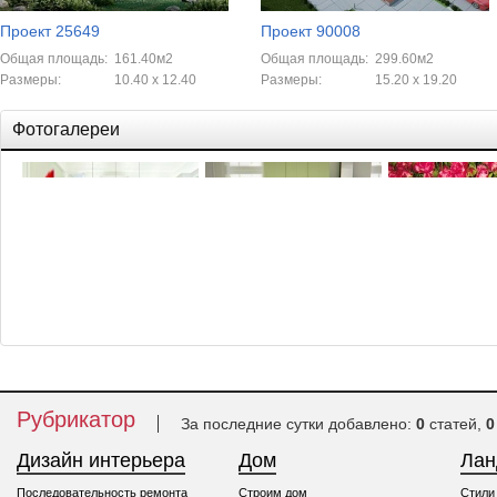
Проект 25649
Проект 90008
Общая площадь:
161.40м2
Общая площадь:
299.60м2
Размеры:
10.40 x 12.40
Размеры:
15.20 x 19.20
Фотогалереи
Красочный роза
Рубрикатор
За последние сутки добавлено:
0
статей,
0
Дизайн интерьера
Дом
Ла
Последовательность ремонта
Строим дом
Стили