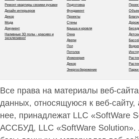
Ремонт квартиры своими руками
Подготовка
Проек
Дизайн интерьеров
Фундамент
Объек
Декор
Проекты
Благо
Мода
Стены
Дорож
Документ
Крыша и кровля
Бесед
Наливные 3D полы - красиво и
Окна
Детск
эксклюзивно!
Двери
Бассе
Пол
Водо
Потолок
Инстр
Инженерия
Расте
Декор
Расте
Энергосбережение
Парки
Все права на материалы веб-сайта 
данных, относящуюся к веб-сайту,
нее, принадлежат LLC «SoftWare S
АССБУД, LLC «SoftWare Solution».