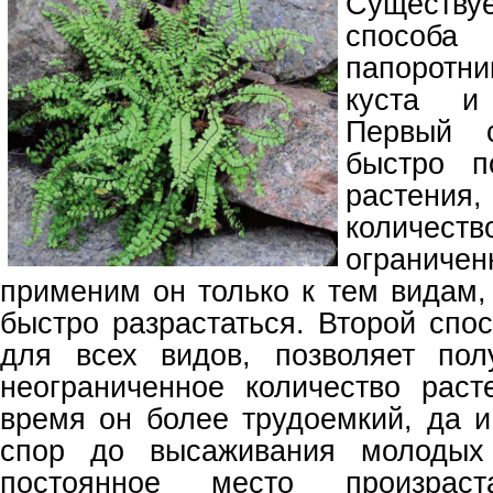
Существу
способ
папоротн
куста и
Первый с
быстро п
растен
колич
ограни
применим он только к тем видам,
быстро разрастаться. Второй спо
для всех видов, позволяет пол
неограниченное количество рас
время он более трудоемкий, да и
спор до высаживания молодых 
постоянное место произраст