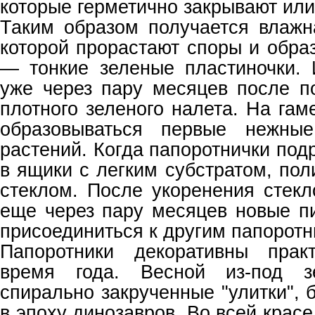
которые герметично закрывают или
Таким образом получается влажн
которой прорастают споры и обра
— тонкие зеленые пластиночки.
уже через пару месяцев после п
плотного зеленого налета. На га
образовываться первые нежные
растений. Когда папоротнички подр
в ящики с легким субстратом, по
стеклом. После укоренения стекл
еще через пару месяцев новые п
присоединиться к другим папоротн
Папоротники декоративны прак
время года. Весной из-под з
спирально закрученные "улитки", 
в эпоху динозавров. Во всей красе