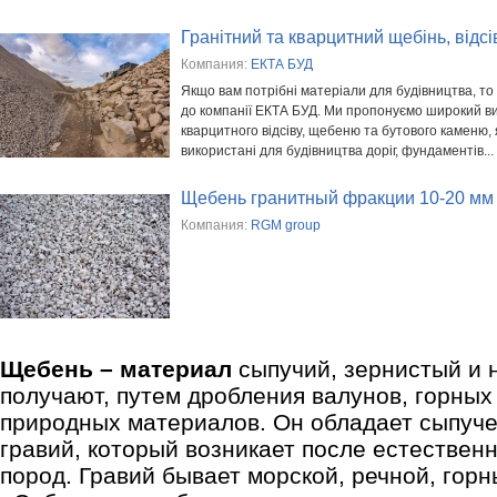
Гранітний та кварцитний щебінь, відсі
Компания:
ЕКТА БУД
Якщо вам потрібні матеріали для будівництва, то
до компанії ЕКТА БУД. Ми пропонуємо широкий виб
кварцитного відсіву, щебеню та бутового каменю, 
використані для будівництва доріг, фундаментів...
Щебень гранитный фракции 10-20 мм
Компания:
RGM group
Щебень – материал
сыпучий, зернистый и 
получают, путем дробления валунов, горных 
природных материалов. Он обладает сыпучес
гравий, который возникает после естествен
пород. Гравий бывает морской, речной, гор