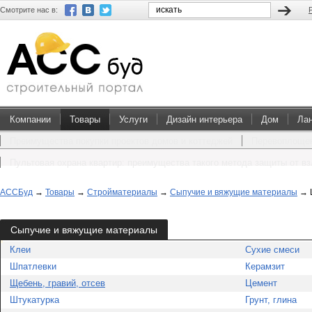
Смотрите нас в:
Компании
Товары
Услуги
Дизайн интерьера
Дом
Ла
Преимущества покупки проектов домов и коттеджей
Перевоплощен
Пультовая охрана квартир: преимущества такого метода защиты от в
АССБуд
→
Товары
→
Стройматериалы
→
Сыпучие и вяжущие материалы
→
Сыпучие и вяжущие материалы
Клеи
Сухие смеси
Шпатлевки
Керамзит
Щебень, гравий, отсев
Цемент
Штукатурка
Грунт, глина