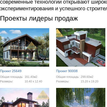
современные технологии открывают широк
экспериментирования и успешного строите
Проекты лидеры продаж
Проект 25649
Проект 90008
Общая площадь:
161.40м2
Общая площадь:
299.60м2
Размеры:
10.40 x 12.40
Размеры:
15.20 x 19.20