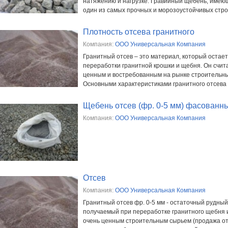
натяжению и нагрузке. Гравийный щебень, имею
один из самых прочных и морозоустойчивых стро
Плотность отсева гранитного
Компания:
ООО Универсальная Компания
Гранитный отсев – это материал, который остае
переработки гранитной крошки и щебня. Он счит
ценным и востребованным на рынке строительны
Основными характеристиками гранитного отсева 
Щебень отсев (фр. 0-5 мм) фасованный
Компания:
ООО Универсальная Компания
Отсев
Компания:
ООО Универсальная Компания
Гранитный отсев фр. 0-5 мм - остаточный рудны
получаемый при переработке гранитного щебня и
очень ценным строительным сырьем (продажа от