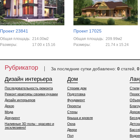
Проект 23841
Проект 17025
Общая площадь:
214.00м2
Общая площадь:
209.99м2
Размеры:
17.00 x 15.16
Размеры:
21.74 x 15.24
Рубрикатор
За последние сутки добавлено:
0
статей,
0
Дизайн интерьера
Дом
Ла
Последовательность ремонта
Строим дом
Стили
Ремонт квартиры своими руками
Подготовка
Проек
Дизайн интерьеров
Фундамент
Объек
Декор
Проекты
Благо
Мода
Стены
Дорож
Документ
Крыша и кровля
Бесед
Наливные 3D полы - красиво и
Окна
Детск
эксклюзивно!
Двери
Бассе
Пол
Водо