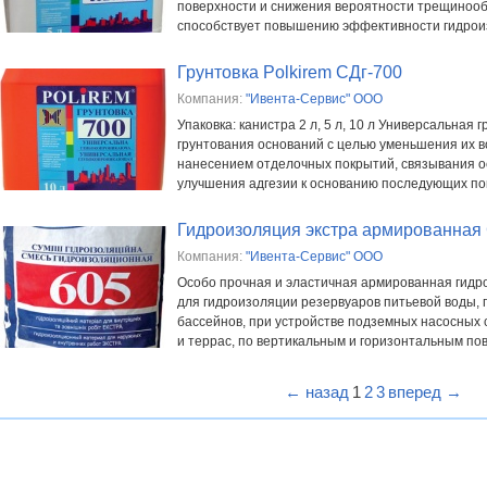
поверхности и снижения вероятности трещиноо
способствует повышению эффективности гидрои
Грунтовка Polkirem СДг-700
Компания:
"Ивента-Сервис" ООО
Упаковка: канистра 2 л, 5 л, 10 л Универсальная 
грунтования оснований с целью уменьшения их 
нанесением отделочных покрытий, связывания о
улучшения адгезии к основанию последующих покр
Гидроизоляция экстра армированная
Компания:
"Ивента-Сервис" ООО
Особо прочная и эластичная армированная гидр
для гидроизоляции резервуаров питьевой воды,
бассейнов, при устройстве подземных насосных
и террас, по вертикальным и горизонтальным пове
← назад
1
2
3
вперед →