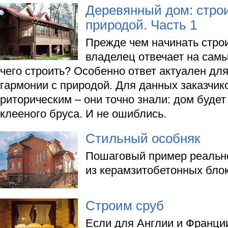
Деревянный дом: строи
природой. Часть 1
Прежде чем начинать строи
владелец отвечает на самы
чего строить? Особенно ответ актуален для 
гармонии с природой. Для данных заказчик
риторическим – они точно знали: дом буде
клееного бруса. И не ошиблись.
Стильный особняк
Пошаговый пример реально
из керамзитобетонных блок
Строим сруб
Если для Англии и Франци