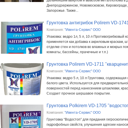
дальнейшим выкупом и вывозом металлолома в 
Днепродзержинске, Новомосковске, Кировограде,
Запорожье. Также...
Грунтовка антигрибок Polirem VD-174
Компания:
"Ивента-Сервис" ООО
Упаковка: ведро 1л, 5 л, 10 л Противогрибковый к
применяется как добавка к акриловым краскам, ш
отделке стен и потолков во влажных и мокрых п
комнаты, бассейны, прачечные и т.п.)
Грунтовка Polirem VD-1711 "кварцени
Компания:
"Ивента-Сервис" ООО
Упаковка: ведро 5 л, 10 л Грунтовка, содержащая
белого цвета. Используется для предварительн
поверхностей перед нанесением шпаклевки, крас
Создает прочное шершавое покрытие.
Грунтовка Polkirem VD-1705 "водосто
Компания:
"Ивента-Сервис" ООО
Грунтовка “Водостоп” для придания гигроскопич
гидрофобных свойств, улучшения адгезии нанос