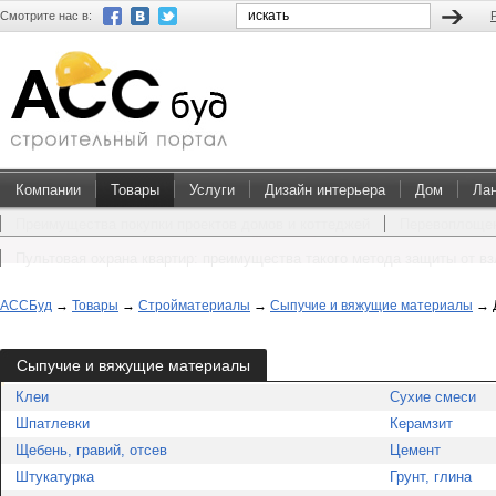
Смотрите нас в:
Компании
Товары
Услуги
Дизайн интерьера
Дом
Ла
Преимущества покупки проектов домов и коттеджей
Перевоплощен
Пультовая охрана квартир: преимущества такого метода защиты от в
АССБуд
→
Товары
→
Стройматериалы
→
Сыпучие и вяжущие материалы
→
Сыпучие и вяжущие материалы
Клеи
Сухие смеси
Шпатлевки
Керамзит
Щебень, гравий, отсев
Цемент
Штукатурка
Грунт, глина