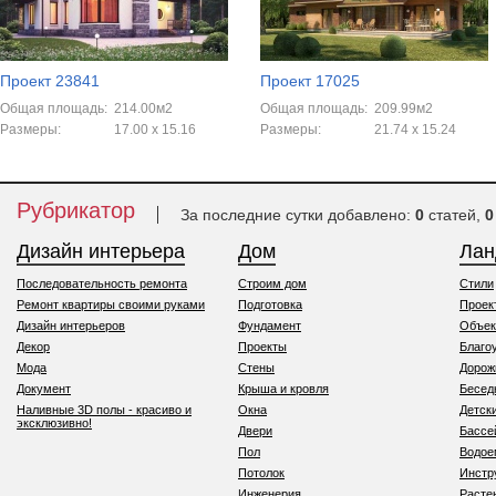
Проект 23841
Проект 17025
Общая площадь:
214.00м2
Общая площадь:
209.99м2
Размеры:
17.00 x 15.16
Размеры:
21.74 x 15.24
Рубрикатор
За последние сутки добавлено:
0
статей,
0
Дизайн интерьера
Дом
Ла
Последовательность ремонта
Строим дом
Стили
Ремонт квартиры своими руками
Подготовка
Проек
Дизайн интерьеров
Фундамент
Объек
Декор
Проекты
Благо
Мода
Стены
Дорож
Документ
Крыша и кровля
Бесед
Наливные 3D полы - красиво и
Окна
Детск
эксклюзивно!
Двери
Бассе
Пол
Водо
Потолок
Инстр
Инженерия
Расте