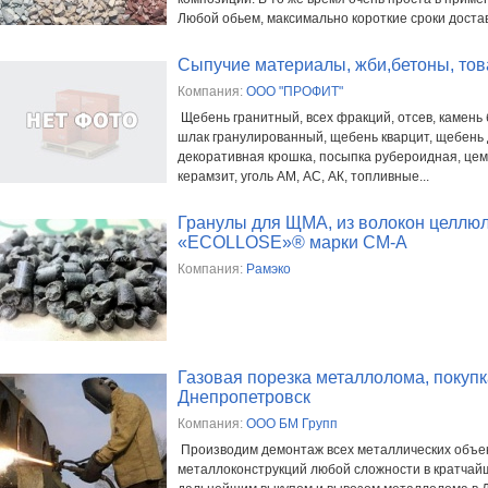
Любой обьем, максимально короткие сроки доставк
Сыпучие материалы, жби,бетоны, това
Компания:
ООО "ПРОФИТ"
Щебень гранитный, всех фракций, отсев, камень 
шлак гранулированный, щебень кварцит, щебень
декоративная крошка, посыпка рубероидная, цеме
керамзит, уголь АМ, АС, АК, топливные...
Гранулы для ЩМА, из волокон целлю
«ECOLLOSE»® марки СМ-А
Компания:
Рамэко
Газовая порезка металлолома, покуп
Днепропетровск
Компания:
ООО БМ Групп
Производим демонтаж всех металлических объек
металлоконструкций любой сложности в кратчайш