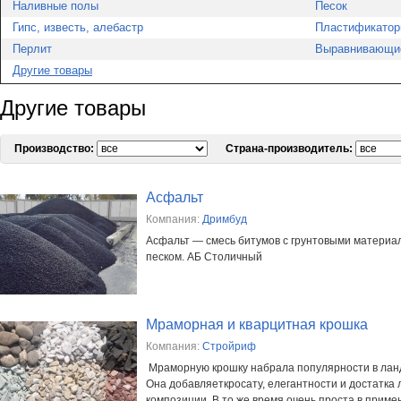
Наливные полы
Песок
Гипс, известь, алебастр
Пластификатор
Перлит
Выравнивающи
Другие товары
Другие товары
Производство:
Страна-производитель:
Асфальт
Компания:
Дримбуд
Асфальт — смесь битумов с грунтовыми материал
песком. АБ Столичный
Мраморная и кварцитная крошка
Компания:
Стройриф
Мраморную крошку набрала популярности в ла
Она добавляеткросату, елегантности и достатк
композиции. В то же время очень проста в приме