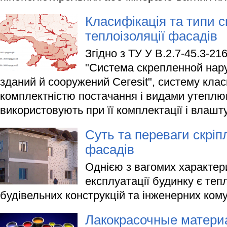
Класифікація та типи с
теплоізоляції фасадів
Згідно з ТУ У В.2.7-45.3-2
"Система скрепленной нар
зданий й сооружений Сегеsit", систему кла
комплектністю постачання і видами утеплюв
використовують при її комплектації і влашт
Суть та переваги скріпл
фасадів
Однією з вагомих характер
експлуатації будинку є теп
будівельних конструкцій та інженерних кому
Лакокрасочные матери