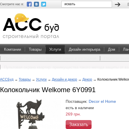
Смотрите нас в:
Компании
Товары
Услуги
Дизайн интерьера
Дом
Ла
Преимущества покупки проектов домов и коттеджей
Перевоплощен
Пультовая охрана квартир: преимущества такого метода защиты от в
АССБуд
→
Товары
→
Услуги
→
Дизайн и декор
→
Декор
→
Колокольчик Welk
Колокольчик Welkome 6Y0991
Поставщик:
Decor el Home
есть в наличии
269 грн.
Заказать