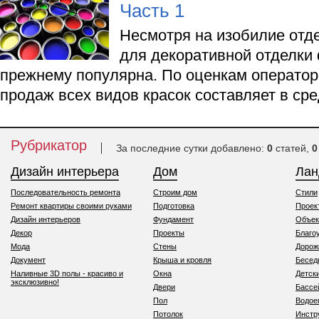
Часть 1
Несмотря на изобилие отд
для декоративной отделки 
прежнему популярна. По оценкам оператор
продаж всех видов красок составляет в ср
Рубрикатор
За последние сутки добавлено:
0
статей,
0
Дизайн интерьера
Дом
Ла
Последовательность ремонта
Строим дом
Стили
Ремонт квартиры своими руками
Подготовка
Проек
Дизайн интерьеров
Фундамент
Объек
Декор
Проекты
Благо
Мода
Стены
Дорож
Документ
Крыша и кровля
Бесед
Наливные 3D полы - красиво и
Окна
Детск
эксклюзивно!
Двери
Бассе
Пол
Водо
Потолок
Инстр