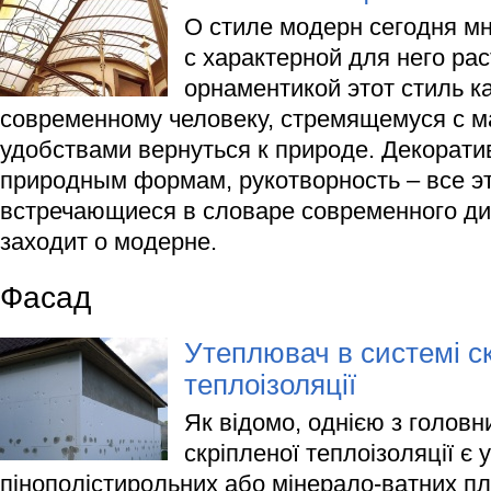
О стиле модерн сегодня мн
с характерной для него ра
орнаментикой этот стиль ка
современному человеку, стремящемуся с 
удобствами вернуться к природе. Декорати
природным формам, рукотворность – все эт
встречающиеся в словаре современного диз
заходит о модерне.
Фасад
Утеплювач в системі ск
теплоізоляції
Як відомо, однією з голов
скріпленої теплоізоляції є 
пінополістирольних або мінерало-ватних пл