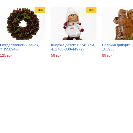
топ
топ
Рождественский венок,
Фигурка детская 5*4*8 см,
Белочка фигурка 9
YH55894-3
412768-000-449 (2)
103933
125 грн.
59 грн.
89 грн.