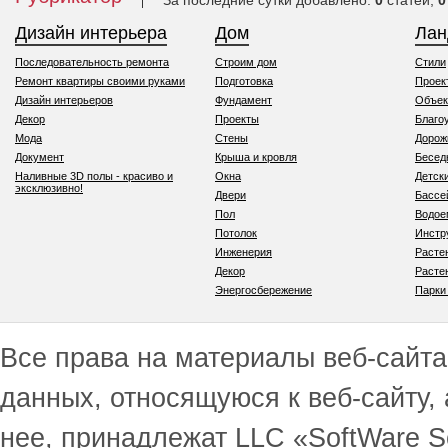
За последние сутки добавлено:
0
статей,
0
Дизайн интерьера
Дом
Ла
Последовательность ремонта
Строим дом
Стили
Ремонт квартиры своими руками
Подготовка
Проек
Дизайн интерьеров
Фундамент
Объек
Декор
Проекты
Благо
Мода
Стены
Дорож
Документ
Крыша и кровля
Бесед
Наливные 3D полы - красиво и
Окна
Детск
эксклюзивно!
Двери
Бассе
Пол
Водо
Потолок
Инстр
Инженерия
Расте
Декор
Расте
Энергосбережение
Парки
Все права на материалы веб-сайта 
данных, относящуюся к веб-сайту,
нее, принадлежат LLC «SoftWare S