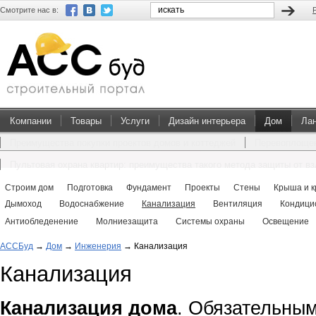
Смотрите нас в:
Компании
Товары
Услуги
Дизайн интерьера
Дом
Ла
Преимущества покупки проектов домов и коттеджей
Перевоплощен
Пультовая охрана квартир: преимущества такого метода защиты от в
Строим дом
Подготовка
Фундамент
Проекты
Стены
Крыша и к
Дымоход
Водоснабжение
Канализация
Вентиляция
Кондици
Антиобледенение
Молниезащита
Системы охраны
Освещение
АССБуд
→
Дом
→
Инженерия
→
Канализация
Канализация
Канализация дома
. Обязательны