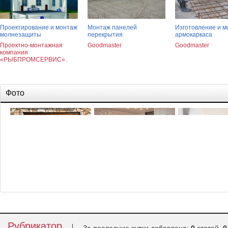
Проектирование и монтаж
Монтаж панелей
Изготовление и м
молнезащиты
перекрытия
армокаркаса
Проектно-монтажная
Goodmaster
Goodmaster
компания
«РЫБПРОМСЕРВИС».
Фото
Ворота для гаража
Классификация котлов
Кондиционеры
Рубрикатор