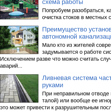
схема работы
Попробуем разобраться, к
очистка стоков в местных 
Преимущество установ
автономной канализац
Мало кто из жителей совр
задумывается о работе си
Исключением разве что можно считать слу
аварий...
Ливневая система час
руками
При неправильном отводе 
талой) или вообще ее игно
это может привести к разрушительным пос