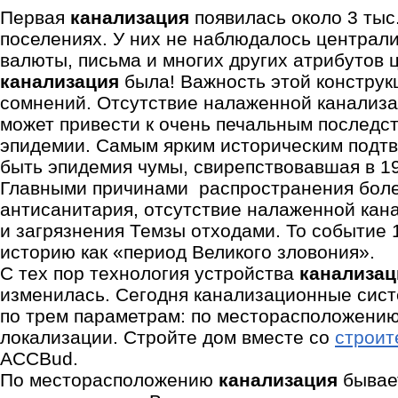
Первая
канализация
появилась около 3 тыс.
поселениях. У них не наблюдалось централ
валюты, письма и многих других атрибутов 
канализация
была! Важность этой конструк
сомнений. Отсутствие налаженной канализ
может привести к очень печальным последс
эпидемии. Самым ярким историческим подт
быть эпидемия чумы, свирепствовавшая в 19 
Главными причинами распространения бол
антисанитария, отсутствие налаженной кан
и загрязнения Темзы отходами. То событие 
историю как «период Великого зловония».
С тех пор технология устройства
канализац
изменилась. Сегодня канализационные сис
по трем параметрам: по месторасположению
локализации. Стройте дом вместе со
строит
ACCBud.
По месторасположению
канализация
бывает