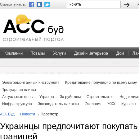
Смотрите нас в:
Компании
Товары
Услуги
Дизайн интерьера
Дом
Ла
Преимущества покупки проектов домов и коттеджей
Перевоплощен
Пультовая охрана квартир: преимущества такого метода защиты от в
Электромонтажный инструмент
Кредитование популярно по всему миру
Тротуарная плитка
Актуальные цены
Украина
За рубежом
Строительство
Недвижимо
Инфраструктура
Законодательные акты
Экология
ЖКХ
Курьезы
АССБуд
→
Новости
→
Просмотр
Украинцы предпочитают покупать
границей