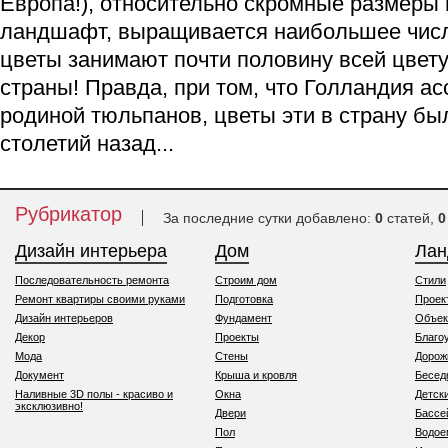
Европа!), относительно скромные размеры
ландшафт, выращивается наибольшее числ
цветы занимают почти половину всей цвет
страны! Правда, при том, что Голландия ас
родиной тюльпанов, цветы эти в страну бы
столетий назад...
Рубрикатор
За последние сутки добавлено:
0
статей,
0
Дизайн интерьера
Дом
Ла
Последовательность ремонта
Строим дом
Стили
Ремонт квартиры своими руками
Подготовка
Проек
Дизайн интерьеров
Фундамент
Объек
Декор
Проекты
Благо
Мода
Стены
Дорож
Документ
Крыша и кровля
Бесед
Наливные 3D полы - красиво и
Окна
Детск
эксклюзивно!
Двери
Бассе
Пол
Водо