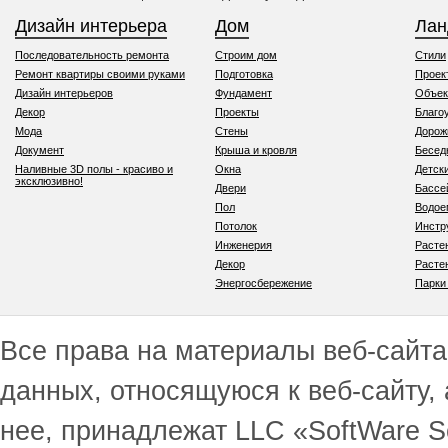
Дизайн интерьера
Дом
Ла
Последовательность ремонта
Строим дом
Стили
Ремонт квартиры своими руками
Подготовка
Проек
Дизайн интерьеров
Фундамент
Объек
Декор
Проекты
Благо
Мода
Стены
Дорож
Документ
Крыша и кровля
Бесед
Наливные 3D полы - красиво и
Окна
Детск
эксклюзивно!
Двери
Бассе
Пол
Водо
Потолок
Инстр
Инженерия
Расте
Декор
Расте
Энергосбережение
Парки
Все права на материалы веб-сайта 
данных, относящуюся к веб-сайту,
нее, принадлежат LLC «SoftWare S