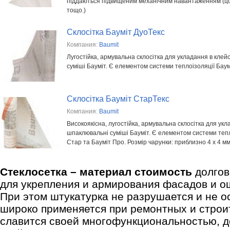
піддаються підвищеним механічним навантаженням (цо
тощо.)
Склосітка Бауміт ДуоТекс
Компания:
Baumit
Лугостійка, армувальна склосітка для укладання в клей
суміші Бауміт. Є елементом системи теплоізоляції Баум
Склосітка Бауміт СтарТекс
Компания:
Baumit
Високоякісна, лугостійка, армувальна склосітка для укл
шпаклювальні суміші Бауміт. Є елементом системи тепл
Стар та Бауміт Про. Розмір чарунки: приблизно 4 x 4 м
Стеклосетка – материал стоимость
долго
для укрепления и армирования фасадов и о
При этом штукатурка не разрушается и не о
широко применяется при ремонтных и строи
славится своей многофункциональностью, д