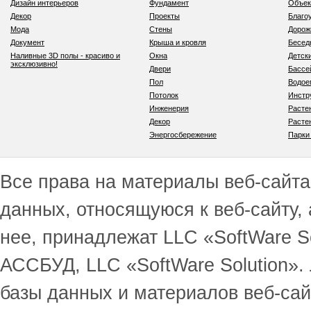
Дизайн интерьеров
Фундамент
Объек
Декор
Проекты
Благо
Мода
Стены
Дорож
Документ
Крыша и кровля
Бесед
Наливные 3D полы - красиво и
Окна
Детск
эксклюзивно!
Двери
Бассе
Пол
Водо
Потолок
Инстр
Инженерия
Расте
Декор
Расте
Энергосбережение
Парки
Все права на материалы веб-сайта 
данных, относящуюся к веб-сайту,
нее, принадлежат LLC «SoftWare S
АССБУД, LLC «SoftWare Solution».
базы данных и материалов веб-сай