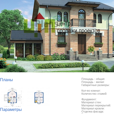
Площадь - общая:
Планы
Площадь - жилая:
Габаритные размеры:
Кол-во комнат:
Количество этажей:
Фундамент:
Материал стен:
Материал перекрытий:
Материал кровли:
Параметры
Отделка фасада: