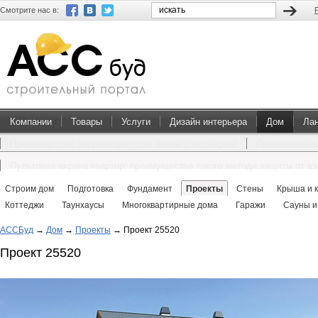
Смотрите нас в:
Компании
Товары
Услуги
Дизайн интерьера
Дом
Ла
Преимущества покупки проектов домов и коттеджей
Перевоплощен
Пультовая охрана квартир: преимущества такого метода защиты от в
Строим дом
Подготовка
Фундамент
Проекты
Стены
Крыша и 
Коттеджи
Таунхаусы
Многоквартирные дома
Гаражи
Сауны и
АССБуд
→
Дом
→
Проекты
→
Проект 25520
Проект 25520