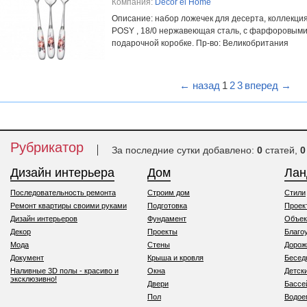
Компания:
Decor el Home
Описание: набор ложечек для десерта, коллекци
POSY , 18/0 нержавеющая сталь, с фарфоровыми 
подарочной коробке. Пр-во: Великобритания
← назад
1
2
3
вперед →
Рубрикатор
За последние сутки добавлено:
0
статей,
0
Дизайн интерьера
Дом
Ла
Последовательность ремонта
Строим дом
Стили
Ремонт квартиры своими руками
Подготовка
Проек
Дизайн интерьеров
Фундамент
Объек
Декор
Проекты
Благо
Мода
Стены
Дорож
Документ
Крыша и кровля
Бесед
Наливные 3D полы - красиво и
Окна
Детск
эксклюзивно!
Двери
Бассе
Пол
Водо