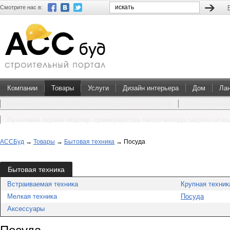
Смотрите нас в:
Компании
Товары
Услуги
Дизайн интерьера
Дом
Ла
Преимущества покупки проектов домов и коттеджей
Перевоплощен
Пультовая охрана квартир: преимущества такого метода защиты от в
АССБуд
→
Товары
→
Бытовая техника
→
Посуда
Бытовая техника
Встраиваемая техника
Крупная техник
Мелкая техника
Посуда
Аксессуары