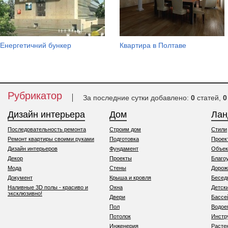
Енергетичний бункер
Квартира в Полтаве
Рубрикатор
За последние сутки добавлено:
0
статей,
0
Дизайн интерьера
Дом
Ла
Последовательность ремонта
Строим дом
Стили
Ремонт квартиры своими руками
Подготовка
Проек
Дизайн интерьеров
Фундамент
Объек
Декор
Проекты
Благо
Мода
Стены
Дорож
Документ
Крыша и кровля
Бесед
Наливные 3D полы - красиво и
Окна
Детск
эксклюзивно!
Двери
Бассе
Пол
Водо
Потолок
Инстр
Инженерия
Расте