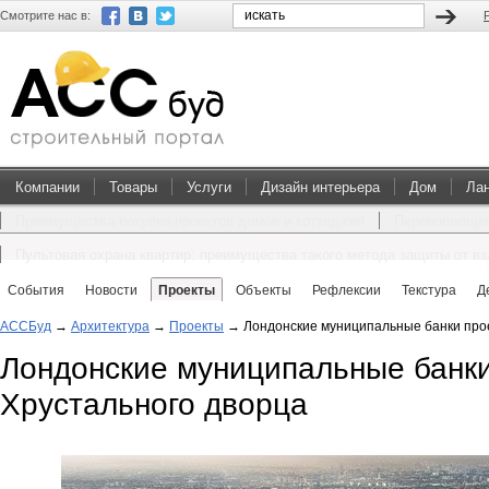
Смотрите нас в:
Компании
Товары
Услуги
Дизайн интерьера
Дом
Ла
Преимущества покупки проектов домов и коттеджей
Перевоплощен
Пультовая охрана квартир: преимущества такого метода защиты от в
События
Новости
Проекты
Объекты
Рефлексии
Текстура
Д
АССБуд
→
Архитектура
→
Проекты
→
Лондонские муниципальные банки прое
Лондонские муниципальные банки
Хрустального дворца