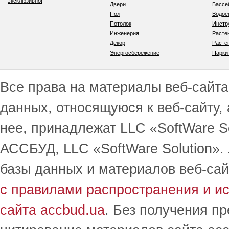
эксклюзивно!
Двери
Бассе
Пол
Водо
Потолок
Инстр
Инженерия
Расте
Декор
Расте
Энергосбережение
Парки
Все права на материалы веб-сайта 
данных, относящуюся к веб-сайту,
нее, принадлежат LLC «SoftWare S
АССБУД, LLC «SoftWare Solution».
базы данных и материалов веб-сай
с правилами распространения и и
сайта accbud.ua
. Без получения п