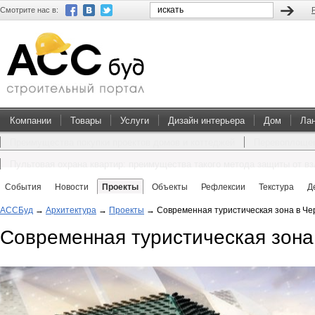
Смотрите нас в:
Компании
Товары
Услуги
Дизайн интерьера
Дом
Ла
Преимущества покупки проектов домов и коттеджей
Перевоплощен
Пультовая охрана квартир: преимущества такого метода защиты от в
События
Новости
Проекты
Объекты
Рефлексии
Текстура
Д
АССБуд
→
Архитектура
→
Проекты
→
Современная туристическая зона в Ч
Современная туристическая зона