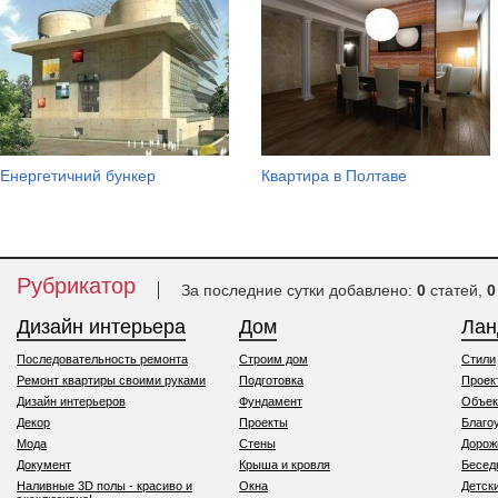
Енергетичний бункер
Квартира в Полтаве
Рубрикатор
За последние сутки добавлено:
0
статей,
0
Дизайн интерьера
Дом
Ла
Последовательность ремонта
Строим дом
Стили
Ремонт квартиры своими руками
Подготовка
Проек
Дизайн интерьеров
Фундамент
Объек
Декор
Проекты
Благо
Мода
Стены
Дорож
Документ
Крыша и кровля
Бесед
Наливные 3D полы - красиво и
Окна
Детск