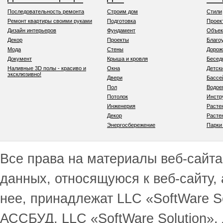
Последовательность ремонта
Строим дом
Стили
Ремонт квартиры своими руками
Подготовка
Проек
Дизайн интерьеров
Фундамент
Объек
Декор
Проекты
Благо
Мода
Стены
Дорож
Документ
Крыша и кровля
Бесед
Наливные 3D полы - красиво и
Окна
Детск
эксклюзивно!
Двери
Бассе
Пол
Водо
Потолок
Инстр
Инженерия
Расте
Декор
Расте
Энергосбережение
Парки
Все права на материалы веб-сайта 
данных, относящуюся к веб-сайту,
нее, принадлежат LLC «SoftWare S
АССБУД, LLC «SoftWare Solution».