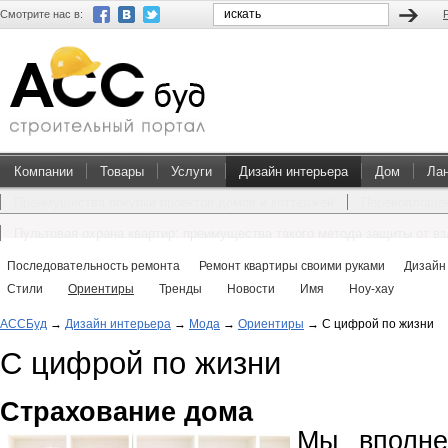
Смотрите нас в:
Компании
Товары
Услуги
Дизайн интерьера
Дом
Ла
Преимущества покупки проектов домов и коттеджей
Перевоплощен
Пультовая охрана квартир: преимущества такого метода защиты от в
Последовательность ремонта
Ремонт квартиры своими руками
Дизайн
Стили
Ориентиры
Тренды
Новости
Имя
Ноу-хау
АССБуд
→
Дизайн интерьера
→
Мода
→
Ориентиры
→
С цифрой по жизни
С цифрой по жизни
Страхование дома
Мы вполне