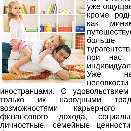
уже ощущае
кроме родн
как миним
путешеств
больше
турагентств
при нас,
индивидуал
Уже не
неловкост
иностранцами. С удовольствием
только их народными тра
возможностями карьерного р
финансового дохода, социал
личностные, семейные ценност