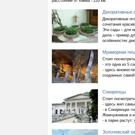
расстояние от Киева - 220 км.
Декоративные с
Декоративные ог
сочетания красив
Эти сады – для 
дела – пример д
особенностях дек
Мраморная пе
Стоит посмотреть
- это одна из 5 
- здесь множеств
созданных самой
Сокиренцы
Стоит посмотреть
- здесь жил самы
- в Сокиренцах го
Жемчужников и к
- в парке растут
Золочевский з