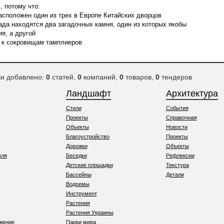
, потому что:
расположен один из трех в Европе Китайских дворцов
сада находятся два загадочных камня, один из которых якобы
я, а другой
 к сокровищам тамплиеров
ки добавлено:
0
статей,
0
компаний,
0
товаров,
0
тендеров
Ландшафт
Архитектура
Стили
События
Проекты
Справочная
Объекты
Новости
Благоустройство
Проекты
Дорожки
Объекты
вля
Беседки
Рефлексии
Детские площадки
Текстура
Бассейны
Детали
Водоемы
Инструмент
Растения
Растения Украины
жение
Парки мира