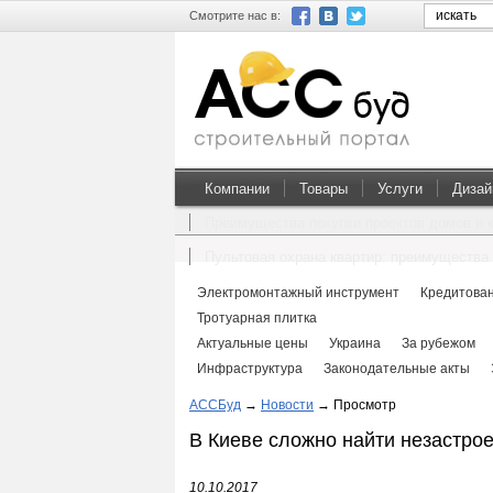
Смотрите нас в:
Компании
Товары
Услуги
Дизай
Преимущества покупки проектов домов и 
Пультовая охрана квартир: преимущества 
Электромонтажный инструмент
Кредитован
Тротуарная плитка
Актуальные цены
Украина
За рубежом
Инфраструктура
Законодательные акты
АССБуд
→
Новости
→
Просмотр
В Киеве сложно найти незастро
10.10.2017