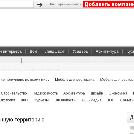
Расширенный поиск
н интерьера
Дом
Ландшафт
Усадьба
Архитектура
Кух
коттеджей
Перевоплощение балкона в комфортабельную зону отдых
такого метода защиты от взлома
ие популярно по всему миру
Мебель для ресторана
Мебель для рестор
Строительство
Недвижимость
Архитектура
Дизайн
Экономика
Экология
ЖКХ
Курьезы
ЭКОновости
АСС-Медиа
ТОП
Событи
Д
енную территорию