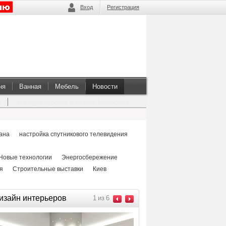
Вход
Регистрация
ня
Ванная
Мебель
Новости
а
Что ждет игроков в казино Монослот?
ана
настройка спутникового телевидения
Новые технологии
Энергосбережение
я
Строительные выставки
Киев
изайн интерьеров
1
из
6