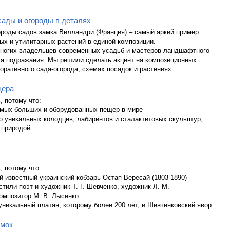
ады и огороды в деталях
ороды садов замка Вилландри (Франция) – самый яркий пример
ых и утилитарных растений в единой композиции.
многих владельцев современных усадьб и мастеров ландшафтного
ля подражания. Мы решили сделать акцент на композиционных
оративного сада-огорода, схемах посадок и растениях.
щера
, потому что:
самых больших и оборудованных пещер в мире
о уникальных колодцев, лабиринтов и сталактитовых скульптур,
 природой
, потому что:
й известный украинский кобзарь Остап Вересай (1803-1890)
стили поэт и художник Т. Г. Шевченко, художник Л. М.
омпозитор М. В. Лысенко
: уникальный платан, которому более 200 лет, и Шевченковский явор
амок