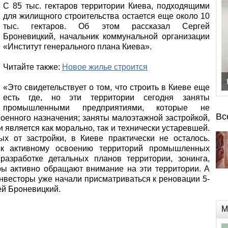
С 85 тыс. гектаров территории Киева, подходящими
для жилищного строительства остается еще около 10
тыс. гектаров. Об этом рассказал Сергей
Броневицкий, начальник коммунальной организации
«Институт генерального плана Киева».
Читайте также:
Новое жилье строится
«Это свидетельствует о том, что строить в Киеве еще
есть где, но эти территории сегодня заняты
промышленными предприятиями, которые не
Вс
оенного назначения; заняты малоэтажной застройкой,
и является как морально, так и технически устаревшей.
х от застройки, в Киеве практически не осталось.
 к активному освоению территорий промышленных
азработке детальных планов территории, зонинга,
оры активно обращают внимание на эти территории. А
инвесторы уже начали присматриваться к реновации 5-
ей Броневицкий.
М