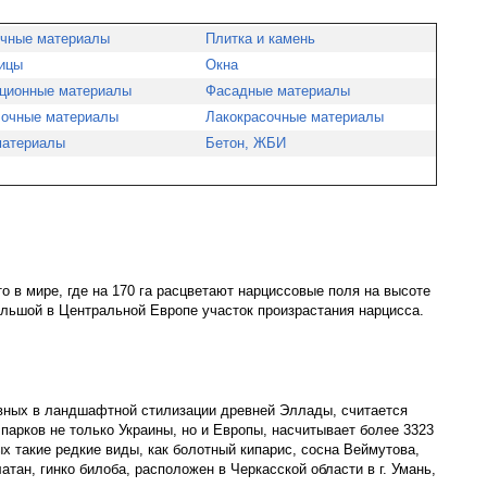
чные материалы
Плитка и камень
ицы
Окна
ционные материалы
Фасадные материалы
очные материалы
Лакокрасочные материалы
атериалы
Бетон, ЖБИ
о в мире, где на 170 га расцветают нарциссовые поля на высоте
ольшой в Центральной Европе участок произрастания нарцисса.
авных в ландшафтной стилизации древней Эллады, считается
парков не только Украины, но и Европы, насчитывает более 3323
ых такие редкие виды, как болотный кипарис, сосна Веймутова,
атан, гинко билоба, расположен в Черкасской области в г. Умань,