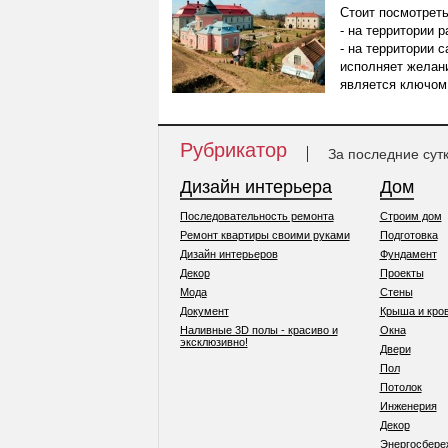
Стоит посмотреть
- на территории 
- на территории 
исполняет желани
является ключом
Рубрикатор
За последние сут
Дизайн интерьера
Дом
Последовательность ремонта
Строим дом
Ремонт квартиры своими руками
Подготовка
Дизайн интерьеров
Фундамент
Декор
Проекты
Мода
Стены
Документ
Крыша и кро
Наливные 3D полы - красиво и
Окна
эксклюзивно!
Двери
Пол
Потолок
Инженерия
Декор
Энергосбере