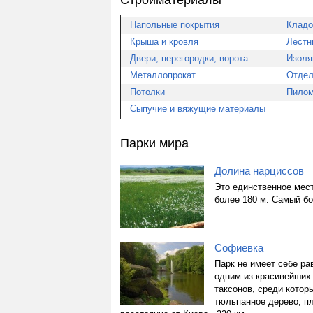
Стройматериалы
Напольные покрытия
Кладо
Крыша и кровля
Лестн
Двери, перегородки, ворота
Изоля
Металлопрокат
Отдел
Потолки
Пилом
Сыпучие и вяжущие материалы
Парки мира
Долина нарцисcов
Это единственное мест
более 180 м. Самый б
Софиевка
Парк не имеет себе р
одним из красивейших 
таксонов, среди котор
тюльпанное дерево, пл