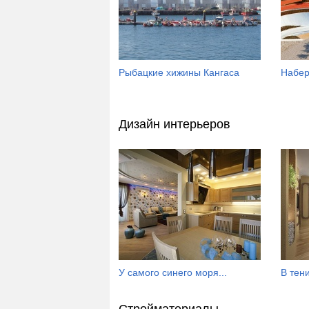
Рыбацкие хижины Кангаса
Набер
Дизайн интерьеров
У самого синего моря...
В тен