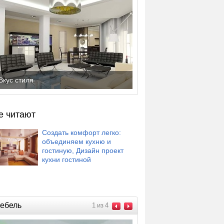
Вкус стиля
е читают
Создать комфорт легко:
объединяем кухню и
гостиную, Дизайн проект
кухни гостиной
ебель
1
из
4