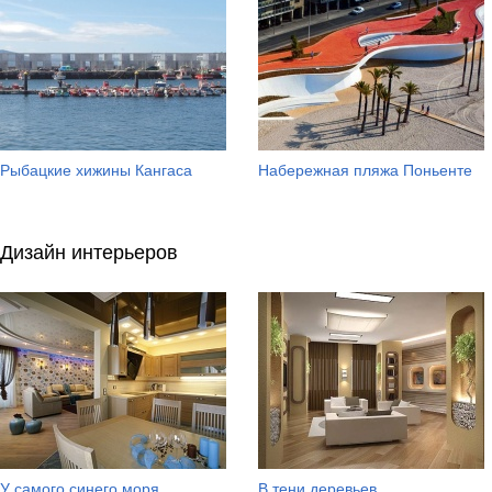
Рыбацкие хижины Кангаса
Набережная пляжа Поньенте
Дизайн интерьеров
У самого синего моря...
В тени деревьев