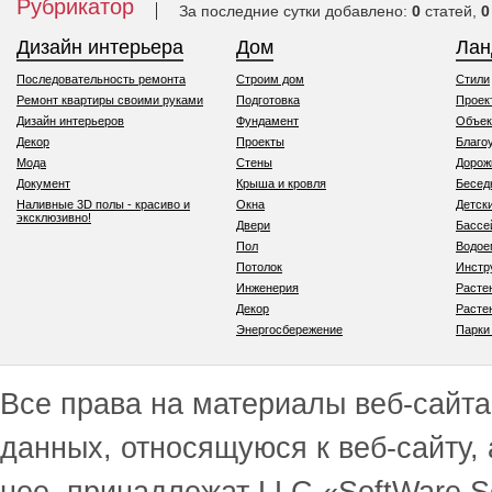
Рубрикатор
За последние сутки добавлено:
0
статей,
0
Дизайн интерьера
Дом
Ла
Последовательность ремонта
Строим дом
Стили
Ремонт квартиры своими руками
Подготовка
Проек
Дизайн интерьеров
Фундамент
Объек
Декор
Проекты
Благо
Мода
Стены
Дорож
Документ
Крыша и кровля
Бесед
Наливные 3D полы - красиво и
Окна
Детск
эксклюзивно!
Двери
Бассе
Пол
Водо
Потолок
Инстр
Инженерия
Расте
Декор
Расте
Энергосбережение
Парки
Все права на материалы веб-сайта 
данных, относящуюся к веб-сайту,