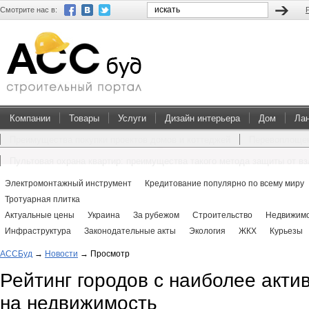
Смотрите нас в:
Компании
Товары
Услуги
Дизайн интерьера
Дом
Ла
Преимущества покупки проектов домов и коттеджей
Перевоплощен
Пультовая охрана квартир: преимущества такого метода защиты от в
Электромонтажный инструмент
Кредитование популярно по всему миру
Тротуарная плитка
Актуальные цены
Украина
За рубежом
Строительство
Недвижимо
Инфраструктура
Законодательные акты
Экология
ЖКХ
Курьезы
АССБуд
→
Новости
→
Просмотр
Рейтинг городов с наиболее акти
на недвижимость