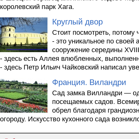
королевский парк Хага.
Круглый двор
Стоит посмотреть, потому ч
- это уникальное по своей
сооружение середины XVІІІ 
- здесь есть Аллея влюбленных, выполненн
- здесь Петр Ильич Чайковский написал ув
Франция. Виландри
Сад замка Вилландри — од
посещаемых садов. Всемир
обрел благодаря грандиоз
огороду. Искусство кухонного сада возникл