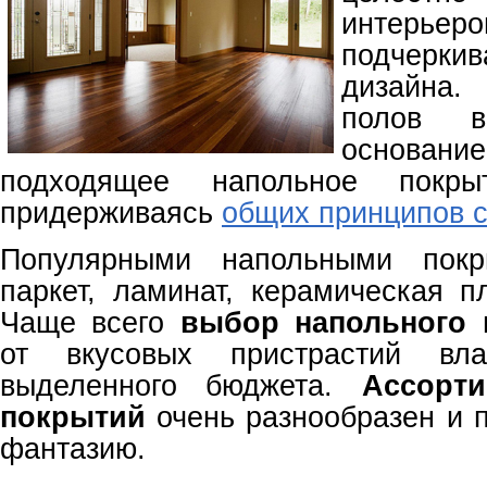
интерье
подчерк
дизайна.
полов в
основание
подходящее напольное покры
придерживаясь
общих принципов с
Популярными напольными покр
паркет, ламинат, керамическая п
Чаще всего
выбор напольного 
от вкусовых пристрастий вл
выделенного бюджета.
Ассорт
покрытий
очень разнообразен и п
фантазию.