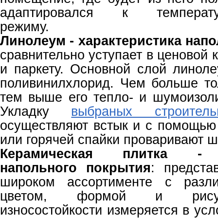
адаптировался к температур
режиму.
Линолеум -
характеристика нап
сравнительно уступает в ценовой 
и паркету. Основной слой линол
поливинилхлорид. Чем больше т
тем выше его тепло- и шумоизол
Укладку
выбраных строител
осуществляют встык и с помощью
или горячей спайки проваривают ш
К
ерамическая плитка
напольного покрытия
: предста
широком ассортименте с разли
цветом, формой и рисун
износостойкости измеряется в ус