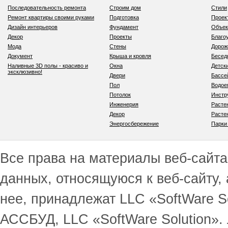
Последовательность ремонта
Строим дом
Стили
Ремонт квартиры своими руками
Подготовка
Проек
Дизайн интерьеров
Фундамент
Объек
Декор
Проекты
Благо
Мода
Стены
Дорож
Документ
Крыша и кровля
Бесед
Наливные 3D полы - красиво и
Окна
Детск
эксклюзивно!
Двери
Бассе
Пол
Водо
Потолок
Инстр
Инженерия
Расте
Декор
Расте
Энергосбережение
Парки
Все права на материалы веб-сайта 
данных, относящуюся к веб-сайту,
нее, принадлежат LLC «SoftWare S
АССБУД, LLC «SoftWare Solution».