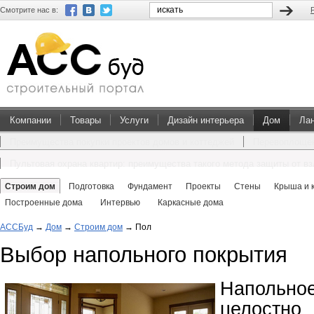
Смотрите нас в:
Компании
Товары
Услуги
Дизайн интерьера
Дом
Ла
Преимущества покупки проектов домов и коттеджей
Перевоплощен
Пультовая охрана квартир: преимущества такого метода защиты от в
Строим дом
Подготовка
Фундамент
Проекты
Стены
Крыша и 
Построенные дома
Интервью
Каркасные дома
АССБуд
→
Дом
→
Строим дом
→
Пол
Выбор напольного покрытия
Наполь
целостн