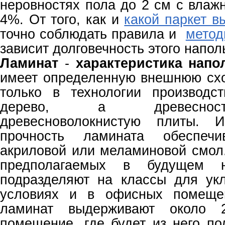
неровностях пола до 2 см с влаж
4%. От того, как и
какой паркет в
точно соблюдать правила и
метод
зависит долговечность этого напол
Ламинат
-
характеристика напо
имеет определенную внешнюю схо
только в технологии производс
дерево, а древеснос
древесноволокнистую плиты. И
прочность ламината обеспеч
акриловой или меламиновой смол.
предполагаемых в будущем н
подразделяют на классы для ук
условиях и в офисных помещен
ламинат выдерживают около 
помещение, где будет из него по