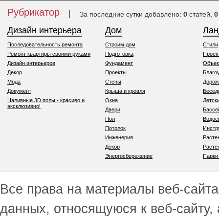
Рубрикатор
За последние сутки добавлено:
0
статей,
0
Дизайн интерьера
Дом
Ла
Последовательность ремонта
Строим дом
Стили
Ремонт квартиры своими руками
Подготовка
Проек
Дизайн интерьеров
Фундамент
Объек
Декор
Проекты
Благо
Мода
Стены
Дорож
Документ
Крыша и кровля
Бесед
Наливные 3D полы - красиво и
Окна
Детск
эксклюзивно!
Двери
Бассе
Пол
Водо
Потолок
Инстр
Инженерия
Расте
Декор
Расте
Энергосбережение
Парки
Все права на материалы веб-сайта 
данных, относящуюся к веб-сайту,