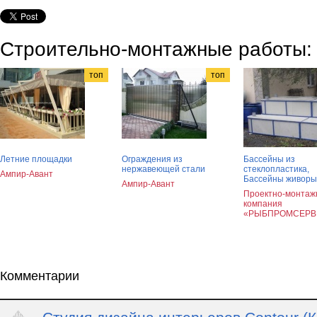
Строительно-монтажные работы:
топ
топ
Летние площадки
Ограждения из
Бассейны из
нержавеющей стали
стеклопластика,
Ампир-Авант
Бассейны живор
Ампир-Авант
Проектно-монтаж
компания
«РЫБПРОМСЕРВ
Комментарии