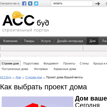
Смотрите нас в:
Компании
Товары
Услуги
Дизайн интерьера
Дом
Ла
Преимущества покупки проектов домов и коттеджей
Перевоплощен
Пультовая охрана квартир: преимущества такого метода защиты от в
Строим дом
Подготовка
Фундамент
Проекты
Стены
Крыша и 
Построенные дома
Интервью
Каркасные дома
АССБуд
→
Дом
→
Строим дом
→
Проект дома Вашей мечты
Как выбрать проект дома
Дом ваше
Сегод