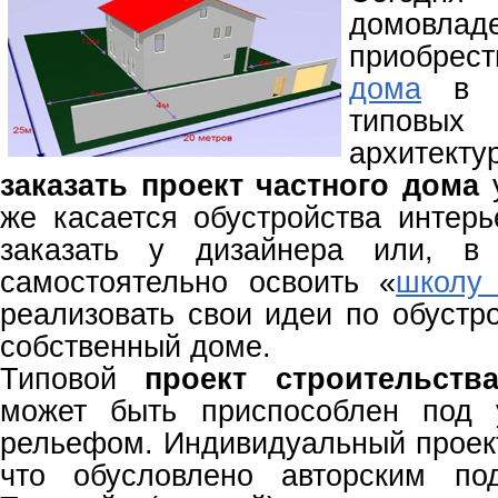
домовл
приобрес
дома
в ц
типовы
архитек
заказать проект частного дома
у
же касается обустройства интерь
заказать у дизайнера или, в 
самостоятельно освоить «
школу
реализовать свои идеи по обустр
собственный доме.
Типовой
проект строительств
может быть приспособлен под 
рельефом. Индивидуальный проект
что обусловлено авторским по