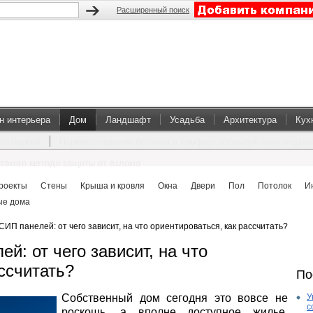
Расширенный поиск
н интерьера
Дом
Ландшафт
Усадьба
Архитектура
Кух
коттеджей
Перевоплощение балкона в комфортабельную зону отдых
такого метода защиты от взлома
роекты
Стены
Крыша и кровля
Окна
Двери
Пол
Потолок
И
ые дома
СИП панелей: от чего зависит, на что ориентироваться, как рассчитать?
й: от чего зависит, на что
ссчитать?
По
Собственный дом сегодня это вовсе не
У
с
роскошь, а вполне доступное жилье.