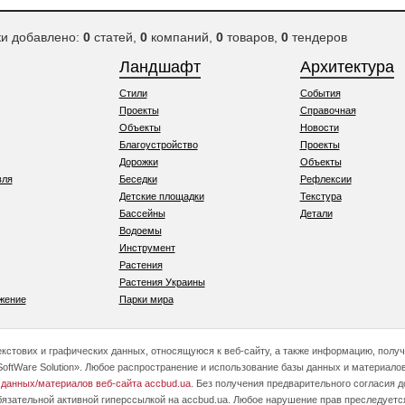
ки добавлено:
0
статей,
0
компаний,
0
товаров,
0
тендеров
Ландшафт
Архитектура
Стили
События
Проекты
Справочная
Объекты
Новости
Благоустройство
Проекты
Дорожки
Объекты
вля
Беседки
Рефлексии
Детские площадки
Текстура
Бассейны
Детали
Водоемы
Инструмент
Растения
Растения Украины
жение
Парки мира
текстових и графических данных, относящуюся к веб-сайту, а также информацию, полу
oftWare Solution». Любое распространение и использование базы данных и материалов
 данных/материалов веб-сайта accbud.ua
. Без получения предварительного согласия 
бязательной активной гиперссылкой на accbud.ua. Любое нарушение прав преследуетс