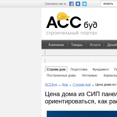
Смотрите нас в:
Компании
Товары
Услуги
Дизай
Преимущества покупки проектов домов и 
Пультовая охрана квартир: преимущества 
Строим дом
Подготовка
Фундамент
П
Построенные дома
Интервью
Каркасн
АССБуд
→
Дом
→
Строим дом
→
Цена дома из 
Цена дома из СИП панеле
ориентироваться, как ра