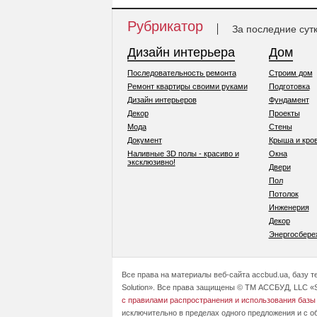
Рубрикатор
За последние сут
Дизайн интерьера
Дом
Последовательность ремонта
Строим дом
Ремонт квартиры своими руками
Подготовка
Дизайн интерьеров
Фундамент
Декор
Проекты
Мода
Стены
Документ
Крыша и кро
Наливные 3D полы - красиво и
Окна
эксклюзивно!
Двери
Пол
Потолок
Инженерия
Декор
Энергосбере
Все права на материалы веб-сайта accbud.ua, базу 
Solution». Все права защищены © ТМ АССБУД, LLC «S
с правилами распространения и использования базы
исключительно в пределах одного предложения и с о