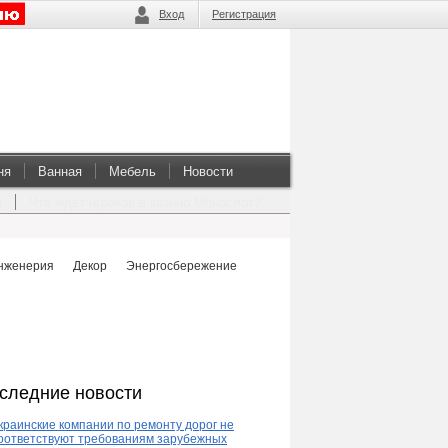
Вход
Регистрация
ня
Ванная
Мебель
Новости
а
Что ждет игроков в казино Монослот?
нженерия
Декор
Энергосбережение
следние новости
краинские компании по ремонту дорог не
оответствуют требованиям зарубежных