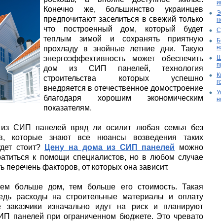
и
Конечно же, большинство украинцев
Э
предпочитают заселиться в свежий только
н
что построенный дом, который будет
С
теплым зимой и сохранять приятную
Б
н
прохладу в знойные летние дни. Такую
энергоэффективность может обеспечить
Ш
п
дом из СИП панелей, технология
К
строительства которых успешно
г
внедряется в отечественное домостроение
У
благодаря хорошим экономическим
н
показателям.
а из СИП панелей вряд ли осилит любая семья без
ов, которые знают все нюансы возведения таких
удет стоит?
Цену на дома из СИП панелей
можно
ратиться к помощи специалистов, но в любом случае
ь перечень факторов, от которых она зависит.
ем больше дом, тем больше его стоимость. Такая
ведь расходы на строительные материалы и оплату
е заказчики изначально идут на риск и планируют
ИП панелей при ограниченном бюджете. Это чревато