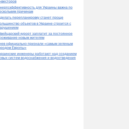
нвесторов
нергоэффективность для Украины важна по
ескольким причинам
делать перепланировку станет проще
ольшинство объектов в Украине строится с
арушением
вейцарский курорт заплатит за постоянное
роживание новым жителям
иев официально признали «самым зеленым
ородом Европы»
краинские инженеры работают над созданием
овых систем водоснабжения и водоотведения